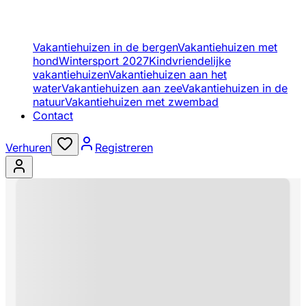
Vakantiehuizen in de bergen
Vakantiehuizen met
hond
Wintersport 2027
Kindvriendelijke
vakantiehuizen
Vakantiehuizen aan het
water
Vakantiehuizen aan zee
Vakantiehuizen in de
natuur
Vakantiehuizen met zwembad
Contact
Verhuren
Registreren