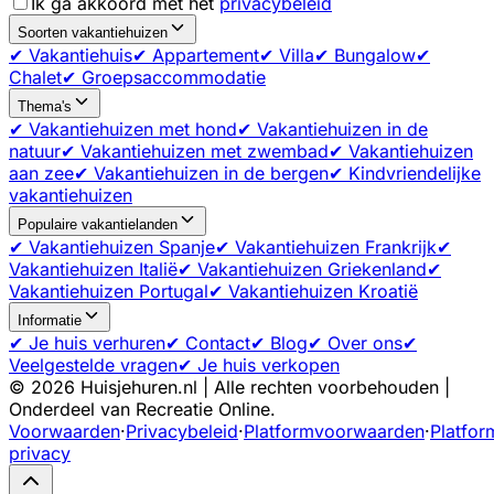
Ik ga akkoord met het
privacybeleid
Soorten vakantiehuizen
✔ Vakantiehuis
✔ Appartement
✔ Villa
✔ Bungalow
✔
Chalet
✔ Groepsaccommodatie
Thema's
✔ Vakantiehuizen met hond
✔ Vakantiehuizen in de
natuur
✔ Vakantiehuizen met zwembad
✔ Vakantiehuizen
aan zee
✔ Vakantiehuizen in de bergen
✔ Kindvriendelijke
vakantiehuizen
Populaire vakantielanden
✔ Vakantiehuizen Spanje
✔ Vakantiehuizen Frankrijk
✔
Vakantiehuizen Italië
✔ Vakantiehuizen Griekenland
✔
Vakantiehuizen Portugal
✔ Vakantiehuizen Kroatië
Informatie
✔ Je huis verhuren
✔ Contact
✔ Blog
✔ Over ons
✔
Veelgestelde vragen
✔ Je huis verkopen
©
2026
Huisjehuren.nl | Alle rechten voorbehouden |
Onderdeel van Recreatie Online.
Voorwaarden
·
Privacybeleid
·
Platformvoorwaarden
·
Platfor
privacy