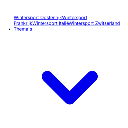
Wintersport Oostenrijk
Wintersport
Frankrijk
Wintersport Italië
Wintersport Zwitserland
Thema's