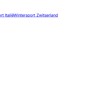
t Italië
Wintersport Zwitserland