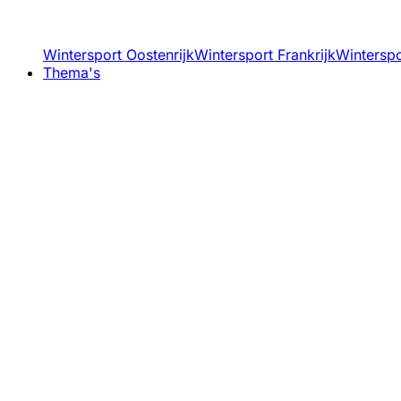
Wintersport Oostenrijk
Wintersport Frankrijk
Winterspor
Thema's