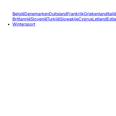
België
Denemarken
Duitsland
Frankrijk
Griekenland
Itali
Brittannië
Slovenië
Turkijë
Slowakije
Cyprus
Letland
Estl
Wintersport