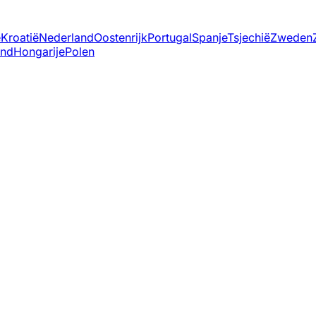
ë
Kroatië
Nederland
Oostenrijk
Portugal
Spanje
Tsjechië
Zweden
and
Hongarije
Polen