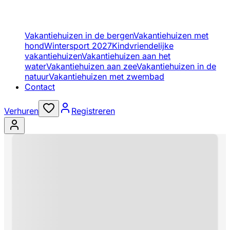
Vakantiehuizen in de bergen
Vakantiehuizen met
hond
Wintersport 2027
Kindvriendelijke
vakantiehuizen
Vakantiehuizen aan het
water
Vakantiehuizen aan zee
Vakantiehuizen in de
natuur
Vakantiehuizen met zwembad
Contact
Verhuren
Registreren