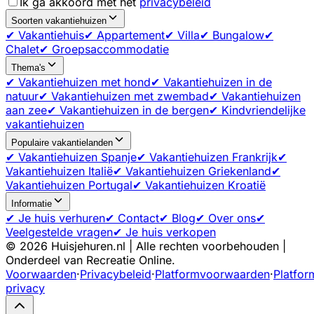
Ik ga akkoord met het
privacybeleid
Soorten vakantiehuizen
✔ Vakantiehuis
✔ Appartement
✔ Villa
✔ Bungalow
✔
Chalet
✔ Groepsaccommodatie
Thema's
✔ Vakantiehuizen met hond
✔ Vakantiehuizen in de
natuur
✔ Vakantiehuizen met zwembad
✔ Vakantiehuizen
aan zee
✔ Vakantiehuizen in de bergen
✔ Kindvriendelijke
vakantiehuizen
Populaire vakantielanden
✔ Vakantiehuizen Spanje
✔ Vakantiehuizen Frankrijk
✔
Vakantiehuizen Italië
✔ Vakantiehuizen Griekenland
✔
Vakantiehuizen Portugal
✔ Vakantiehuizen Kroatië
Informatie
✔ Je huis verhuren
✔ Contact
✔ Blog
✔ Over ons
✔
Veelgestelde vragen
✔ Je huis verkopen
©
2026
Huisjehuren.nl | Alle rechten voorbehouden |
Onderdeel van Recreatie Online.
Voorwaarden
·
Privacybeleid
·
Platformvoorwaarden
·
Platfor
privacy