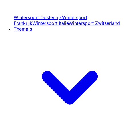
Wintersport Oostenrijk
Wintersport
Frankrijk
Wintersport Italië
Wintersport Zwitserland
Thema's