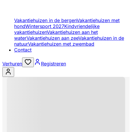
Vakantiehuizen in de bergen
Vakantiehuizen met
hond
Wintersport 2027
Kindvriendelijke
vakantiehuizen
Vakantiehuizen aan het
water
Vakantiehuizen aan zee
Vakantiehuizen in de
natuur
Vakantiehuizen met zwembad
Contact
Verhuren
Registreren