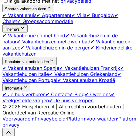
Ik ga akkoord met het
privacybeleid
Soorten vakantiehuizen
✔ Vakantiehuis
✔ Appartement
✔ Villa
✔ Bungalow
✔
Chalet
✔ Groepsaccommodatie
Thema's
✔ Vakantiehuizen met hond
✔ Vakantiehuizen in de
natuur
✔ Vakantiehuizen met zwembad
✔ Vakantiehuizen
aan zee
✔ Vakantiehuizen in de bergen
✔ Kindvriendelijke
vakantiehuizen
Populaire vakantielanden
✔ Vakantiehuizen Spanje
✔ Vakantiehuizen Frankrijk
✔
Vakantiehuizen Italië
✔ Vakantiehuizen Griekenland
✔
Vakantiehuizen Portugal
✔ Vakantiehuizen Kroatië
Informatie
✔ Je huis verhuren
✔ Contact
✔ Blog
✔ Over ons
✔
Veelgestelde vragen
✔ Je huis verkopen
©
2026
Huisjehuren.nl | Alle rechten voorbehouden |
Onderdeel van Recreatie Online.
Voorwaarden
·
Privacybeleid
·
Platformvoorwaarden
·
Platfor
privacy