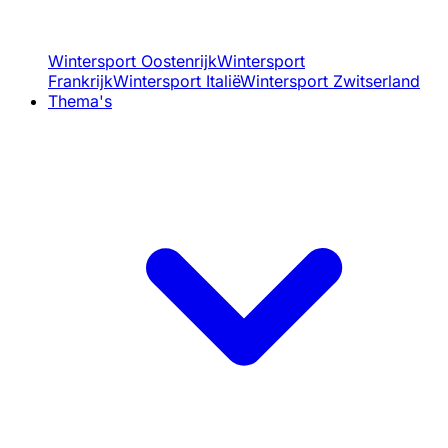
Wintersport Oostenrijk
Wintersport
Frankrijk
Wintersport Italië
Wintersport Zwitserland
Thema's