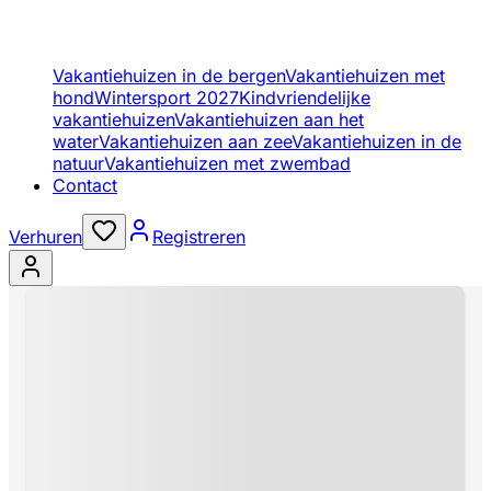
Vakantiehuizen in de bergen
Vakantiehuizen met
hond
Wintersport 2027
Kindvriendelijke
vakantiehuizen
Vakantiehuizen aan het
water
Vakantiehuizen aan zee
Vakantiehuizen in de
natuur
Vakantiehuizen met zwembad
Contact
Verhuren
Registreren