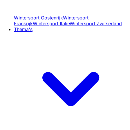
Wintersport Oostenrijk
Wintersport
Frankrijk
Wintersport Italië
Wintersport Zwitserland
Thema's