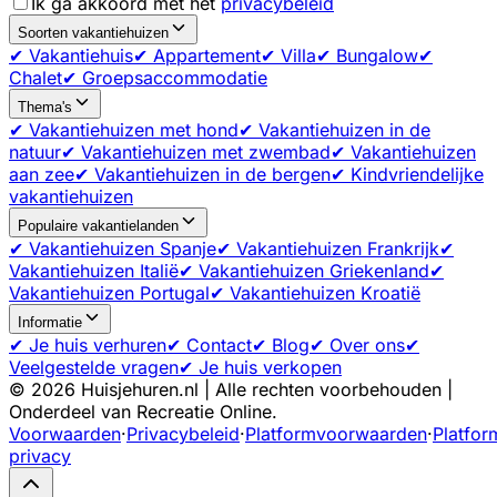
Ik ga akkoord met het
privacybeleid
Soorten vakantiehuizen
✔ Vakantiehuis
✔ Appartement
✔ Villa
✔ Bungalow
✔
Chalet
✔ Groepsaccommodatie
Thema's
✔ Vakantiehuizen met hond
✔ Vakantiehuizen in de
natuur
✔ Vakantiehuizen met zwembad
✔ Vakantiehuizen
aan zee
✔ Vakantiehuizen in de bergen
✔ Kindvriendelijke
vakantiehuizen
Populaire vakantielanden
✔ Vakantiehuizen Spanje
✔ Vakantiehuizen Frankrijk
✔
Vakantiehuizen Italië
✔ Vakantiehuizen Griekenland
✔
Vakantiehuizen Portugal
✔ Vakantiehuizen Kroatië
Informatie
✔ Je huis verhuren
✔ Contact
✔ Blog
✔ Over ons
✔
Veelgestelde vragen
✔ Je huis verkopen
©
2026
Huisjehuren.nl | Alle rechten voorbehouden |
Onderdeel van Recreatie Online.
Voorwaarden
·
Privacybeleid
·
Platformvoorwaarden
·
Platfor
privacy