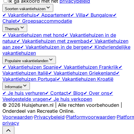
Ik ga akkoord met het
privacybeleid
Soorten vakantiehuizen
✔ Vakantiehuis
✔ Appartement
✔ Villa
✔ Bungalow
✔
Chalet
✔ Groepsaccommodatie
Thema's
✔ Vakantiehuizen met hond
✔ Vakantiehuizen in de
natuur
✔ Vakantiehuizen met zwembad
✔ Vakantiehuizen
aan zee
✔ Vakantiehuizen in de bergen
✔ Kindvriendelijke
vakantiehuizen
Populaire vakantielanden
✔ Vakantiehuizen Spanje
✔ Vakantiehuizen Frankrijk
✔
Vakantiehuizen Italië
✔ Vakantiehuizen Griekenland
✔
Vakantiehuizen Portugal
✔ Vakantiehuizen Kroatië
Informatie
✔ Je huis verhuren
✔ Contact
✔ Blog
✔ Over ons
✔
Veelgestelde vragen
✔ Je huis verkopen
©
2026
Huisjehuren.nl | Alle rechten voorbehouden |
Onderdeel van Recreatie Online.
Voorwaarden
·
Privacybeleid
·
Platformvoorwaarden
·
Platfor
privacy