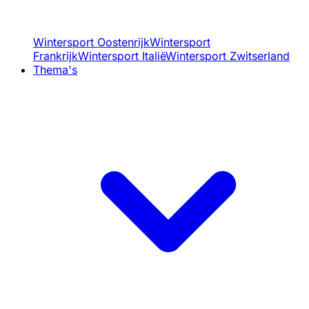
Wintersport Oostenrijk
Wintersport
Frankrijk
Wintersport Italië
Wintersport Zwitserland
Thema's