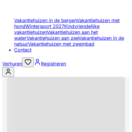
Vakantiehuizen in de bergen
Vakantiehuizen met
hond
Wintersport 2027
Kindvriendelijke
vakantiehuizen
Vakantiehuizen aan het
water
Vakantiehuizen aan zee
Vakantiehuizen in de
natuur
Vakantiehuizen met zwembad
Contact
Verhuren
Registreren