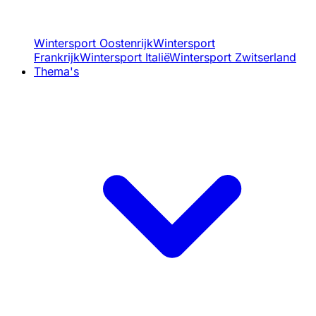
Wintersport Oostenrijk
Wintersport
Frankrijk
Wintersport Italië
Wintersport Zwitserland
Thema's