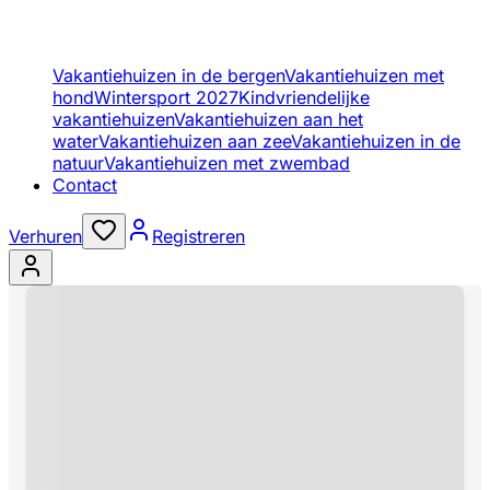
Vakantiehuizen in de bergen
Vakantiehuizen met
hond
Wintersport 2027
Kindvriendelijke
vakantiehuizen
Vakantiehuizen aan het
water
Vakantiehuizen aan zee
Vakantiehuizen in de
natuur
Vakantiehuizen met zwembad
Contact
Verhuren
Registreren