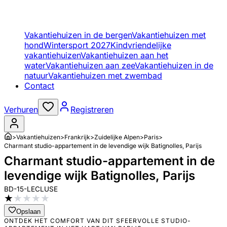
Vakantiehuizen in de bergen
Vakantiehuizen met
hond
Wintersport 2027
Kindvriendelijke
vakantiehuizen
Vakantiehuizen aan het
water
Vakantiehuizen aan zee
Vakantiehuizen in de
natuur
Vakantiehuizen met zwembad
Contact
Verhuren
Registreren
>
Vakantiehuizen
>
Frankrijk
>
Zuidelijke Alpen
>
Paris
>
Charmant studio-appartement in de levendige wijk Batignolles, Parijs
Charmant studio-appartement in de
levendige wijk Batignolles, Parijs
BD-15-LECLUSE
★
★
★
★
★
Opslaan
ONTDEK HET COMFORT VAN DIT SFEERVOLLE STUDIO-