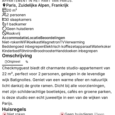
APPARTEMENT IN HET HART VAN PARIJS.
Paris, Zuidelijke Alpen, Frankrijk
20
m²
2
personen
0
slaapkamers
1
badkamer
Geen huisdieren
Rookvrij
Accommodatie
Locatie
Beoordelingen
Niet-roken
WiFi
Koelkast
Magnetron
TV
Verwarming
Beddengoed inbegrepen
Elektrisch koffiezetapparaat
Waterkoker
Kinderbed
Föhn
Iron
Broodrooster
Handdoeken inbegrepen
Omschrijving
Origineel
Checkmyguest biedt dit charmante studio-appartement van
22 m², perfect voor 2 personen, gelegen in de levendige
wijk Batignolles. Geniet van een warme sfeer en natuurlijk
licht dankzij de grote ramen. Dicht bij alle voorzieningen,
met zijn schilderachtige boetiekjes, cafés en groene parken,
is deze studio een echt juweeltje in een van de wijken van
Parijs.
Huisregels
Niet roken
Geen huisdieren
(
Geen
✕
✕