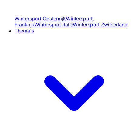
Wintersport Oostenrijk
Wintersport
Frankrijk
Wintersport Italië
Wintersport Zwitserland
Thema's