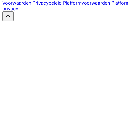
Voorwaarden
·
Privacybeleid
·
Platformvoorwaarden
·
Platfor
privacy