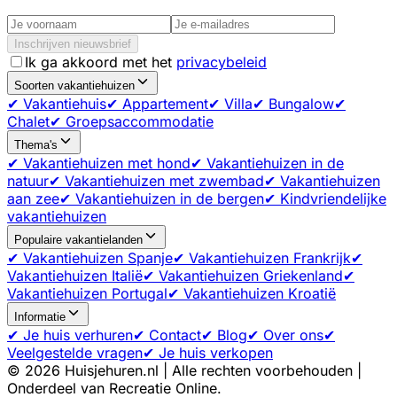
Inschrijven nieuwsbrief
Ik ga akkoord met het
privacybeleid
Soorten vakantiehuizen
✔ Vakantiehuis
✔ Appartement
✔ Villa
✔ Bungalow
✔
Chalet
✔ Groepsaccommodatie
Thema's
✔ Vakantiehuizen met hond
✔ Vakantiehuizen in de
natuur
✔ Vakantiehuizen met zwembad
✔ Vakantiehuizen
aan zee
✔ Vakantiehuizen in de bergen
✔ Kindvriendelijke
vakantiehuizen
Populaire vakantielanden
✔ Vakantiehuizen Spanje
✔ Vakantiehuizen Frankrijk
✔
Vakantiehuizen Italië
✔ Vakantiehuizen Griekenland
✔
Vakantiehuizen Portugal
✔ Vakantiehuizen Kroatië
Informatie
✔ Je huis verhuren
✔ Contact
✔ Blog
✔ Over ons
✔
Veelgestelde vragen
✔ Je huis verkopen
©
2026
Huisjehuren.nl | Alle rechten voorbehouden |
Onderdeel van Recreatie Online.