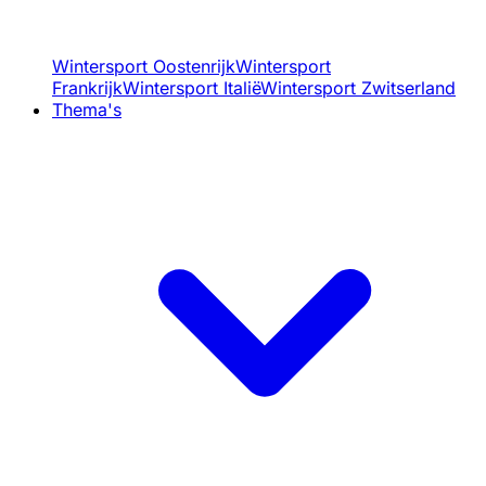
Wintersport Oostenrijk
Wintersport
Frankrijk
Wintersport Italië
Wintersport Zwitserland
Thema's