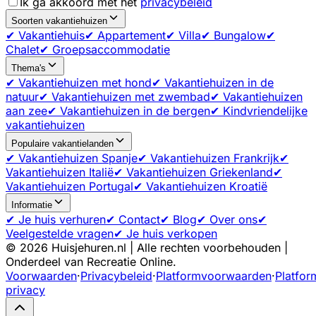
Ik ga akkoord met het
privacybeleid
Soorten vakantiehuizen
✔ Vakantiehuis
✔ Appartement
✔ Villa
✔ Bungalow
✔
Chalet
✔ Groepsaccommodatie
Thema's
✔ Vakantiehuizen met hond
✔ Vakantiehuizen in de
natuur
✔ Vakantiehuizen met zwembad
✔ Vakantiehuizen
aan zee
✔ Vakantiehuizen in de bergen
✔ Kindvriendelijke
vakantiehuizen
Populaire vakantielanden
✔ Vakantiehuizen Spanje
✔ Vakantiehuizen Frankrijk
✔
Vakantiehuizen Italië
✔ Vakantiehuizen Griekenland
✔
Vakantiehuizen Portugal
✔ Vakantiehuizen Kroatië
Informatie
✔ Je huis verhuren
✔ Contact
✔ Blog
✔ Over ons
✔
Veelgestelde vragen
✔ Je huis verkopen
©
2026
Huisjehuren.nl | Alle rechten voorbehouden |
Onderdeel van Recreatie Online.
Voorwaarden
·
Privacybeleid
·
Platformvoorwaarden
·
Platfor
privacy