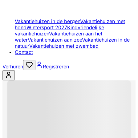
Vakantiehuizen in de bergen
Vakantiehuizen met
hond
Wintersport 2027
Kindvriendelijke
vakantiehuizen
Vakantiehuizen aan het
water
Vakantiehuizen aan zee
Vakantiehuizen in de
natuur
Vakantiehuizen met zwembad
Contact
Verhuren
Registreren