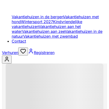
Vakantiehuizen in de bergen
Vakantiehuizen met
hond
Wintersport 2027
Kindvriendelijke
vakantiehuizen
Vakantiehuizen aan het
water
Vakantiehuizen aan zee
Vakantiehuizen in de
natuur
Vakantiehuizen met zwembad
Contact
Verhuren
Registreren