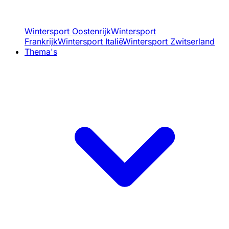
Wintersport Oostenrijk
Wintersport
Frankrijk
Wintersport Italië
Wintersport Zwitserland
Thema's