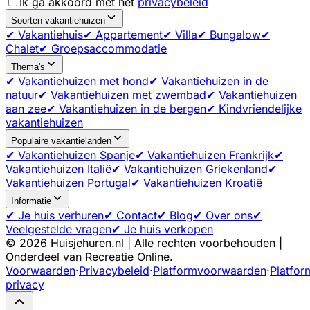
Ik ga akkoord met het
privacybeleid
Soorten vakantiehuizen
✔ Vakantiehuis
✔ Appartement
✔ Villa
✔ Bungalow
✔
Chalet
✔ Groepsaccommodatie
Thema's
✔ Vakantiehuizen met hond
✔ Vakantiehuizen in de
natuur
✔ Vakantiehuizen met zwembad
✔ Vakantiehuizen
aan zee
✔ Vakantiehuizen in de bergen
✔ Kindvriendelijke
vakantiehuizen
Populaire vakantielanden
✔ Vakantiehuizen Spanje
✔ Vakantiehuizen Frankrijk
✔
Vakantiehuizen Italië
✔ Vakantiehuizen Griekenland
✔
Vakantiehuizen Portugal
✔ Vakantiehuizen Kroatië
Informatie
✔ Je huis verhuren
✔ Contact
✔ Blog
✔ Over ons
✔
Veelgestelde vragen
✔ Je huis verkopen
©
2026
Huisjehuren.nl | Alle rechten voorbehouden |
Onderdeel van Recreatie Online.
Voorwaarden
·
Privacybeleid
·
Platformvoorwaarden
·
Platfor
privacy