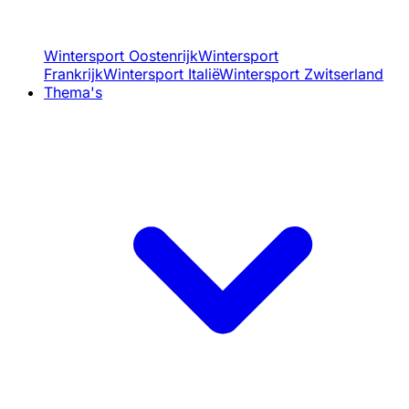
Wintersport Oostenrijk
Wintersport
Frankrijk
Wintersport Italië
Wintersport Zwitserland
Thema's