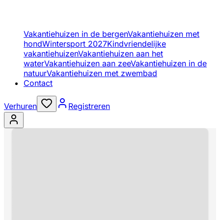
Vakantiehuizen in de bergen
Vakantiehuizen met
hond
Wintersport 2027
Kindvriendelijke
vakantiehuizen
Vakantiehuizen aan het
water
Vakantiehuizen aan zee
Vakantiehuizen in de
natuur
Vakantiehuizen met zwembad
Contact
Verhuren
Registreren