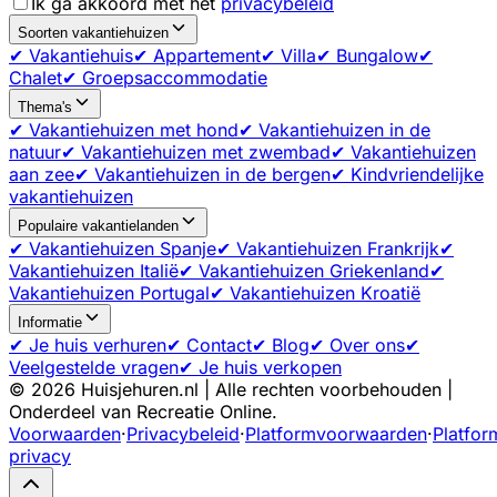
Ik ga akkoord met het
privacybeleid
Soorten vakantiehuizen
✔ Vakantiehuis
✔ Appartement
✔ Villa
✔ Bungalow
✔
Chalet
✔ Groepsaccommodatie
Thema's
✔ Vakantiehuizen met hond
✔ Vakantiehuizen in de
natuur
✔ Vakantiehuizen met zwembad
✔ Vakantiehuizen
aan zee
✔ Vakantiehuizen in de bergen
✔ Kindvriendelijke
vakantiehuizen
Populaire vakantielanden
✔ Vakantiehuizen Spanje
✔ Vakantiehuizen Frankrijk
✔
Vakantiehuizen Italië
✔ Vakantiehuizen Griekenland
✔
Vakantiehuizen Portugal
✔ Vakantiehuizen Kroatië
Informatie
✔ Je huis verhuren
✔ Contact
✔ Blog
✔ Over ons
✔
Veelgestelde vragen
✔ Je huis verkopen
©
2026
Huisjehuren.nl | Alle rechten voorbehouden |
Onderdeel van Recreatie Online.
Voorwaarden
·
Privacybeleid
·
Platformvoorwaarden
·
Platfor
privacy