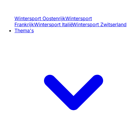
Wintersport Oostenrijk
Wintersport
Frankrijk
Wintersport Italië
Wintersport Zwitserland
Thema's