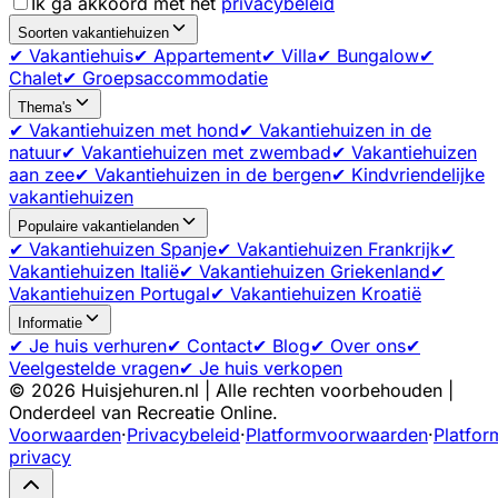
Ik ga akkoord met het
privacybeleid
Soorten vakantiehuizen
✔ Vakantiehuis
✔ Appartement
✔ Villa
✔ Bungalow
✔
Chalet
✔ Groepsaccommodatie
Thema's
✔ Vakantiehuizen met hond
✔ Vakantiehuizen in de
natuur
✔ Vakantiehuizen met zwembad
✔ Vakantiehuizen
aan zee
✔ Vakantiehuizen in de bergen
✔ Kindvriendelijke
vakantiehuizen
Populaire vakantielanden
✔ Vakantiehuizen Spanje
✔ Vakantiehuizen Frankrijk
✔
Vakantiehuizen Italië
✔ Vakantiehuizen Griekenland
✔
Vakantiehuizen Portugal
✔ Vakantiehuizen Kroatië
Informatie
✔ Je huis verhuren
✔ Contact
✔ Blog
✔ Over ons
✔
Veelgestelde vragen
✔ Je huis verkopen
©
2026
Huisjehuren.nl | Alle rechten voorbehouden |
Onderdeel van Recreatie Online.
Voorwaarden
·
Privacybeleid
·
Platformvoorwaarden
·
Platfor
privacy