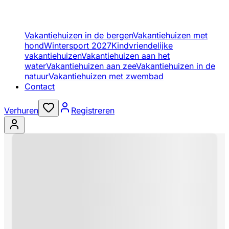
Vakantiehuizen in de bergen
Vakantiehuizen met
hond
Wintersport 2027
Kindvriendelijke
vakantiehuizen
Vakantiehuizen aan het
water
Vakantiehuizen aan zee
Vakantiehuizen in de
natuur
Vakantiehuizen met zwembad
Contact
Verhuren
Registreren