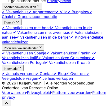
Ik ga akkoord met het
privacybeleid
Soorten vakantiehuizen
✔ Vakantiehuis
✔ Appartement
✔ Villa
✔ Bungalow
✔
Chalet
✔ Groepsaccommodatie
Thema's
✔ Vakantiehuizen met hond
✔ Vakantiehuizen in de
natuur
✔ Vakantiehuizen met zwembad
✔ Vakantiehuizen
aan zee
✔ Vakantiehuizen in de bergen
✔ Kindvriendelijke
vakantiehuizen
Populaire vakantielanden
✔ Vakantiehuizen Spanje
✔ Vakantiehuizen Frankrijk
✔
Vakantiehuizen Italië
✔ Vakantiehuizen Griekenland
✔
Vakantiehuizen Portugal
✔ Vakantiehuizen Kroatië
Informatie
✔ Je huis verhuren
✔ Contact
✔ Blog
✔ Over ons
✔
Veelgestelde vragen
✔ Je huis verkopen
©
2026
Huisjehuren.nl | Alle rechten voorbehouden |
Onderdeel van Recreatie Online.
Voorwaarden
·
Privacybeleid
·
Platformvoorwaarden
·
Platfor
privacy