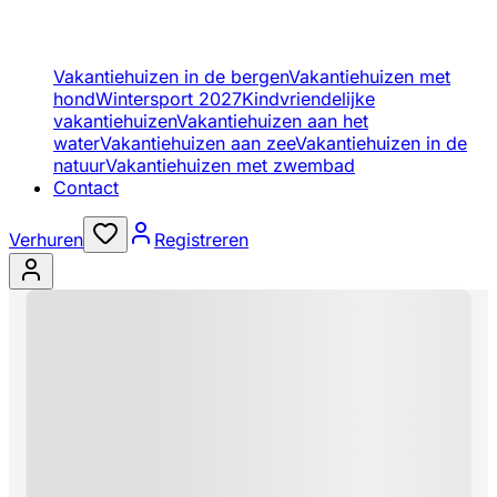
Vakantiehuizen in de bergen
Vakantiehuizen met
hond
Wintersport 2027
Kindvriendelijke
vakantiehuizen
Vakantiehuizen aan het
water
Vakantiehuizen aan zee
Vakantiehuizen in de
natuur
Vakantiehuizen met zwembad
Contact
Verhuren
Registreren