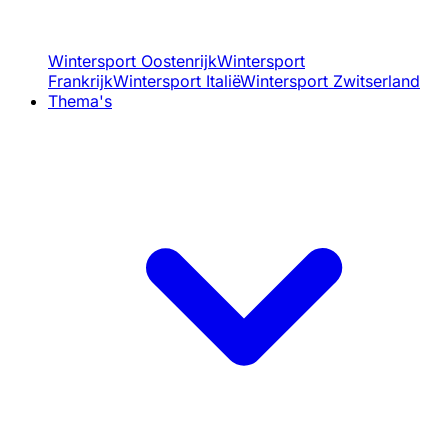
Wintersport Oostenrijk
Wintersport
Frankrijk
Wintersport Italië
Wintersport Zwitserland
Thema's