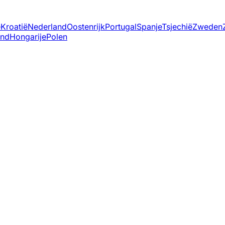
ë
Kroatië
Nederland
Oostenrijk
Portugal
Spanje
Tsjechië
Zweden
and
Hongarije
Polen