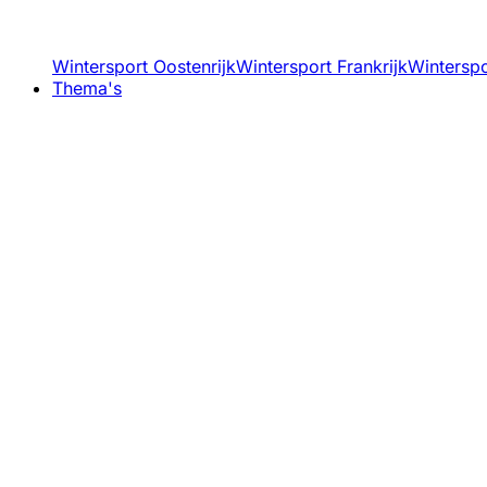
Wintersport Oostenrijk
Wintersport Frankrijk
Winterspor
Thema's