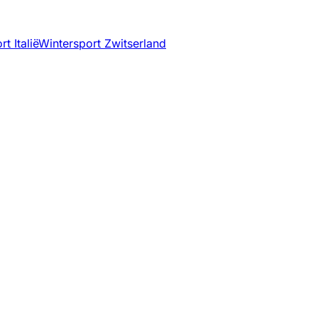
t Italië
Wintersport Zwitserland