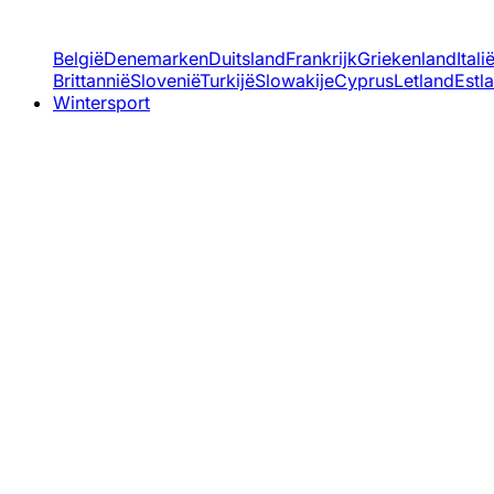
België
Denemarken
Duitsland
Frankrijk
Griekenland
Itali
Brittannië
Slovenië
Turkijë
Slowakije
Cyprus
Letland
Estl
Wintersport