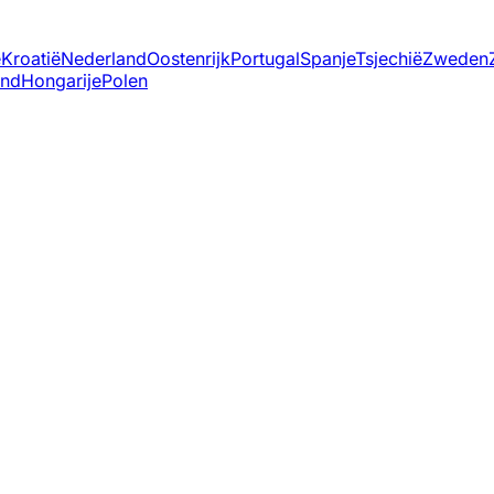
ë
Kroatië
Nederland
Oostenrijk
Portugal
Spanje
Tsjechië
Zweden
and
Hongarije
Polen