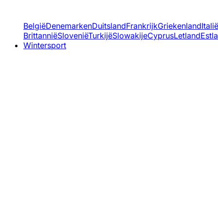
België
Denemarken
Duitsland
Frankrijk
Griekenland
Itali
Brittannië
Slovenië
Turkijë
Slowakije
Cyprus
Letland
Estl
Wintersport