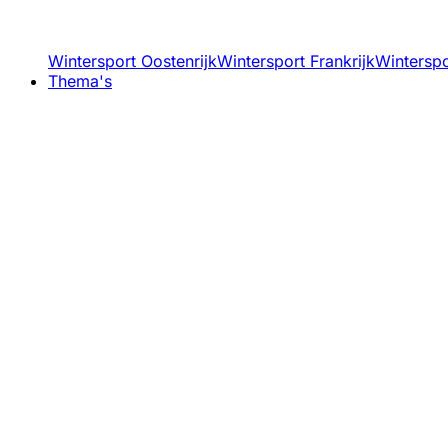
Wintersport Oostenrijk
Wintersport Frankrijk
Winterspor
Thema's