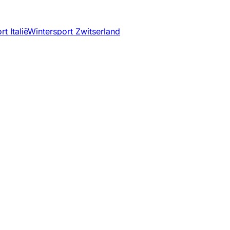
t Italië
Wintersport Zwitserland