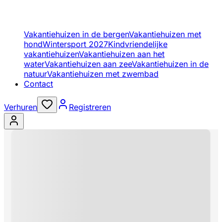
Vakantiehuizen in de bergen
Vakantiehuizen met
hond
Wintersport 2027
Kindvriendelijke
vakantiehuizen
Vakantiehuizen aan het
water
Vakantiehuizen aan zee
Vakantiehuizen in de
natuur
Vakantiehuizen met zwembad
Contact
Verhuren
Registreren