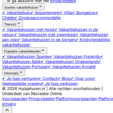
Ik ga akkoord met het
privacybeleid
Soorten vakantiehuizen
✔ Vakantiehuis
✔ Appartement
✔ Villa
✔ Bungalow
✔
Chalet
✔ Groepsaccommodatie
Thema's
✔ Vakantiehuizen met hond
✔ Vakantiehuizen in de
natuur
✔ Vakantiehuizen met zwembad
✔ Vakantiehuizen
aan zee
✔ Vakantiehuizen in de bergen
✔ Kindvriendelijke
vakantiehuizen
Populaire vakantielanden
✔ Vakantiehuizen Spanje
✔ Vakantiehuizen Frankrijk
✔
Vakantiehuizen Italië
✔ Vakantiehuizen Griekenland
✔
Vakantiehuizen Portugal
✔ Vakantiehuizen Kroatië
Informatie
✔ Je huis verhuren
✔ Contact
✔ Blog
✔ Over ons
✔
Veelgestelde vragen
✔ Je huis verkopen
©
2026
Huisjehuren.nl | Alle rechten voorbehouden |
Onderdeel van Recreatie Online.
Voorwaarden
·
Privacybeleid
·
Platformvoorwaarden
·
Platfor
privacy