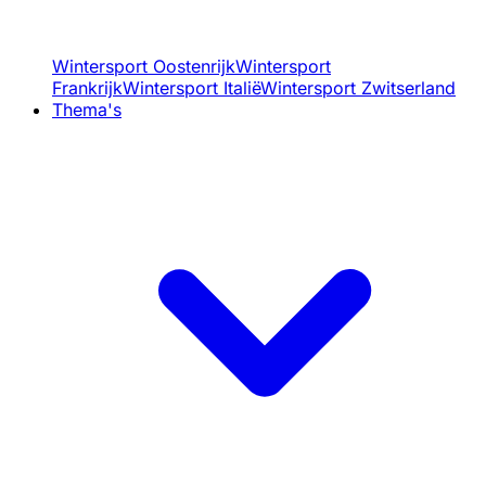
Wintersport Oostenrijk
Wintersport
Frankrijk
Wintersport Italië
Wintersport Zwitserland
Thema's