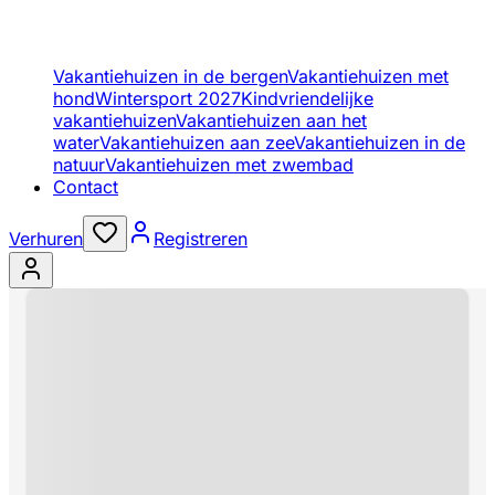
Vakantiehuizen in de bergen
Vakantiehuizen met
hond
Wintersport 2027
Kindvriendelijke
vakantiehuizen
Vakantiehuizen aan het
water
Vakantiehuizen aan zee
Vakantiehuizen in de
natuur
Vakantiehuizen met zwembad
Contact
Verhuren
Registreren