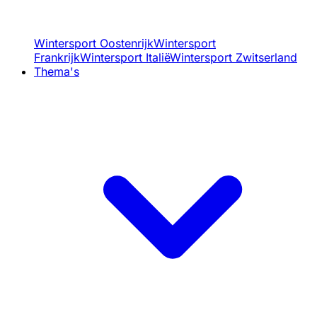
Wintersport Oostenrijk
Wintersport
Frankrijk
Wintersport Italië
Wintersport Zwitserland
Thema's