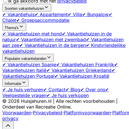
Ik ga akkoord met het
privacybeleid
Soorten vakantiehuizen
✔ Vakantiehuis
✔ Appartement
✔ Villa
✔ Bungalow
✔
Chalet
✔ Groepsaccommodatie
Thema's
✔ Vakantiehuizen met hond
✔ Vakantiehuizen in de
natuur
✔ Vakantiehuizen met zwembad
✔ Vakantiehuizen
aan zee
✔ Vakantiehuizen in de bergen
✔ Kindvriendelijke
vakantiehuizen
Populaire vakantielanden
✔ Vakantiehuizen Spanje
✔ Vakantiehuizen Frankrijk
✔
Vakantiehuizen Italië
✔ Vakantiehuizen Griekenland
✔
Vakantiehuizen Portugal
✔ Vakantiehuizen Kroatië
Informatie
✔ Je huis verhuren
✔ Contact
✔ Blog
✔ Over ons
✔
Veelgestelde vragen
✔ Je huis verkopen
©
2026
Huisjehuren.nl | Alle rechten voorbehouden |
Onderdeel van Recreatie Online.
Voorwaarden
·
Privacybeleid
·
Platformvoorwaarden
·
Platfor
privacy