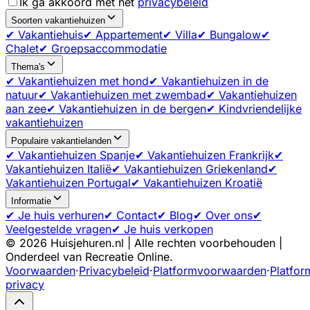
Ik ga akkoord met het
privacybeleid
Soorten vakantiehuizen
✔ Vakantiehuis
✔ Appartement
✔ Villa
✔ Bungalow
✔
Chalet
✔ Groepsaccommodatie
Thema's
✔ Vakantiehuizen met hond
✔ Vakantiehuizen in de
natuur
✔ Vakantiehuizen met zwembad
✔ Vakantiehuizen
aan zee
✔ Vakantiehuizen in de bergen
✔ Kindvriendelijke
vakantiehuizen
Populaire vakantielanden
✔ Vakantiehuizen Spanje
✔ Vakantiehuizen Frankrijk
✔
Vakantiehuizen Italië
✔ Vakantiehuizen Griekenland
✔
Vakantiehuizen Portugal
✔ Vakantiehuizen Kroatië
Informatie
✔ Je huis verhuren
✔ Contact
✔ Blog
✔ Over ons
✔
Veelgestelde vragen
✔ Je huis verkopen
©
2026
Huisjehuren.nl | Alle rechten voorbehouden |
Onderdeel van Recreatie Online.
Voorwaarden
·
Privacybeleid
·
Platformvoorwaarden
·
Platfor
privacy