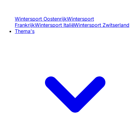
Wintersport Oostenrijk
Wintersport
Frankrijk
Wintersport Italië
Wintersport Zwitserland
Thema's