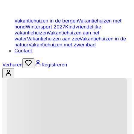
Vakantiehuizen in de bergen
Vakantiehuizen met
hond
Wintersport 2027
Kindvriendelijke
vakantiehuizen
Vakantiehuizen aan het
water
Vakantiehuizen aan zee
Vakantiehuizen in de
natuur
Vakantiehuizen met zwembad
Contact
Verhuren
Registreren