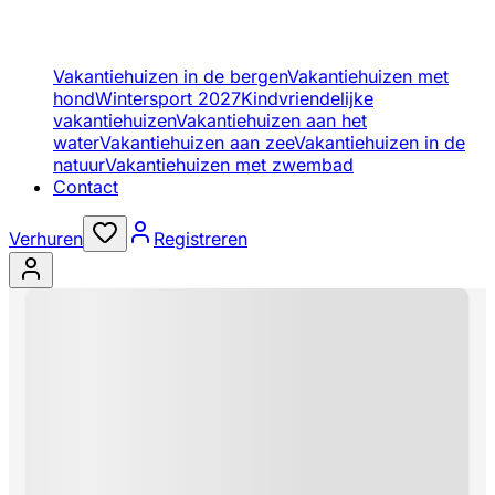
Vakantiehuizen in de bergen
Vakantiehuizen met
hond
Wintersport 2027
Kindvriendelijke
vakantiehuizen
Vakantiehuizen aan het
water
Vakantiehuizen aan zee
Vakantiehuizen in de
natuur
Vakantiehuizen met zwembad
Contact
Verhuren
Registreren