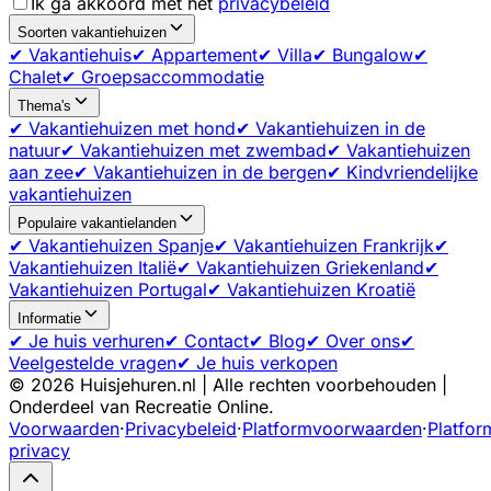
Ik ga akkoord met het
privacybeleid
Soorten vakantiehuizen
✔ Vakantiehuis
✔ Appartement
✔ Villa
✔ Bungalow
✔
Chalet
✔ Groepsaccommodatie
Thema's
✔ Vakantiehuizen met hond
✔ Vakantiehuizen in de
natuur
✔ Vakantiehuizen met zwembad
✔ Vakantiehuizen
aan zee
✔ Vakantiehuizen in de bergen
✔ Kindvriendelijke
vakantiehuizen
Populaire vakantielanden
✔ Vakantiehuizen Spanje
✔ Vakantiehuizen Frankrijk
✔
Vakantiehuizen Italië
✔ Vakantiehuizen Griekenland
✔
Vakantiehuizen Portugal
✔ Vakantiehuizen Kroatië
Informatie
✔ Je huis verhuren
✔ Contact
✔ Blog
✔ Over ons
✔
Veelgestelde vragen
✔ Je huis verkopen
©
2026
Huisjehuren.nl | Alle rechten voorbehouden |
Onderdeel van Recreatie Online.
Voorwaarden
·
Privacybeleid
·
Platformvoorwaarden
·
Platfor
privacy