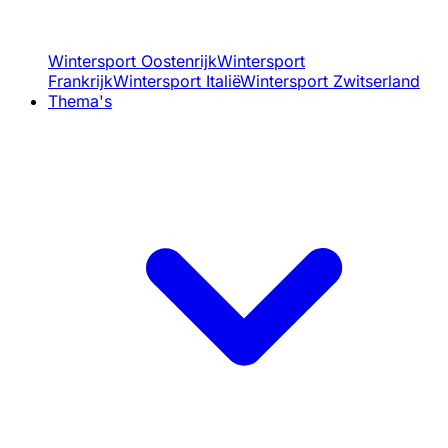
Wintersport Oostenrijk
Wintersport
Frankrijk
Wintersport Italië
Wintersport Zwitserland
Thema's