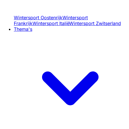
Wintersport Oostenrijk
Wintersport
Frankrijk
Wintersport Italië
Wintersport Zwitserland
Thema's