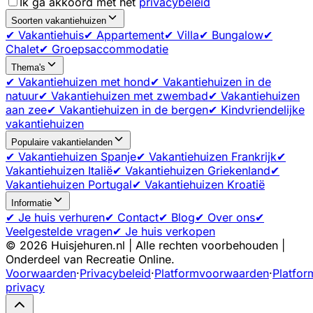
Ik ga akkoord met het
privacybeleid
Soorten vakantiehuizen
✔ Vakantiehuis
✔ Appartement
✔ Villa
✔ Bungalow
✔
Chalet
✔ Groepsaccommodatie
Thema's
✔ Vakantiehuizen met hond
✔ Vakantiehuizen in de
natuur
✔ Vakantiehuizen met zwembad
✔ Vakantiehuizen
aan zee
✔ Vakantiehuizen in de bergen
✔ Kindvriendelijke
vakantiehuizen
Populaire vakantielanden
✔ Vakantiehuizen Spanje
✔ Vakantiehuizen Frankrijk
✔
Vakantiehuizen Italië
✔ Vakantiehuizen Griekenland
✔
Vakantiehuizen Portugal
✔ Vakantiehuizen Kroatië
Informatie
✔ Je huis verhuren
✔ Contact
✔ Blog
✔ Over ons
✔
Veelgestelde vragen
✔ Je huis verkopen
©
2026
Huisjehuren.nl | Alle rechten voorbehouden |
Onderdeel van Recreatie Online.
Voorwaarden
·
Privacybeleid
·
Platformvoorwaarden
·
Platfor
privacy