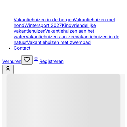
Vakantiehuizen in de bergen
Vakantiehuizen met
hond
Wintersport 2027
Kindvriendelijke
vakantiehuizen
Vakantiehuizen aan het
water
Vakantiehuizen aan zee
Vakantiehuizen in de
natuur
Vakantiehuizen met zwembad
Contact
Verhuren
Registreren