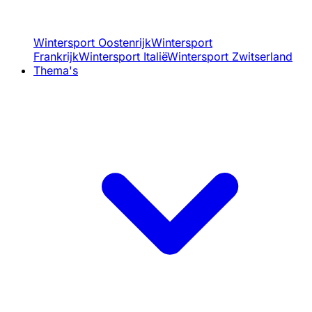
Wintersport Oostenrijk
Wintersport
Frankrijk
Wintersport Italië
Wintersport Zwitserland
Thema's