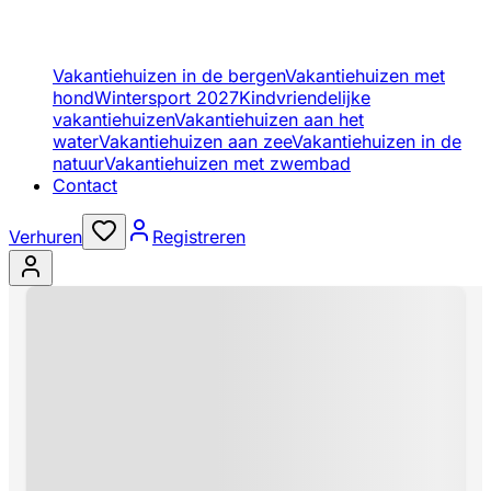
Vakantiehuizen in de bergen
Vakantiehuizen met
hond
Wintersport 2027
Kindvriendelijke
vakantiehuizen
Vakantiehuizen aan het
water
Vakantiehuizen aan zee
Vakantiehuizen in de
natuur
Vakantiehuizen met zwembad
Contact
Verhuren
Registreren