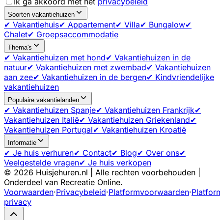
Ik ga akkoord met het
privacybeleid
Soorten vakantiehuizen
✔ Vakantiehuis
✔ Appartement
✔ Villa
✔ Bungalow
✔
Chalet
✔ Groepsaccommodatie
Thema's
✔ Vakantiehuizen met hond
✔ Vakantiehuizen in de
natuur
✔ Vakantiehuizen met zwembad
✔ Vakantiehuizen
aan zee
✔ Vakantiehuizen in de bergen
✔ Kindvriendelijke
vakantiehuizen
Populaire vakantielanden
✔ Vakantiehuizen Spanje
✔ Vakantiehuizen Frankrijk
✔
Vakantiehuizen Italië
✔ Vakantiehuizen Griekenland
✔
Vakantiehuizen Portugal
✔ Vakantiehuizen Kroatië
Informatie
✔ Je huis verhuren
✔ Contact
✔ Blog
✔ Over ons
✔
Veelgestelde vragen
✔ Je huis verkopen
©
2026
Huisjehuren.nl | Alle rechten voorbehouden |
Onderdeel van Recreatie Online.
Voorwaarden
·
Privacybeleid
·
Platformvoorwaarden
·
Platfor
privacy