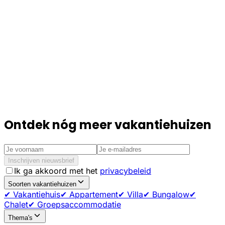
Ontdek nóg meer vakantiehuizen
Inschrijven nieuwsbrief
Ik ga akkoord met het
privacybeleid
Soorten vakantiehuizen
✔ Vakantiehuis
✔ Appartement
✔ Villa
✔ Bungalow
✔
Chalet
✔ Groepsaccommodatie
Thema's