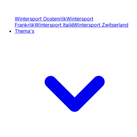
Wintersport Oostenrijk
Wintersport
Frankrijk
Wintersport Italië
Wintersport Zwitserland
Thema's