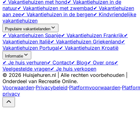
✔ Vakantiehuizen met hond
✔ Vakantiehuizen in de
natuur
✔ Vakantiehuizen met zwembad
✔ Vakantiehuizen
aan zee
✔ Vakantiehuizen in de bergen
✔ Kindvriendelijke
vakantiehuizen
Populaire vakantielanden
✔ Vakantiehuizen Spanje
✔ Vakantiehuizen Frankrijk
✔
Vakantiehuizen Italië
✔ Vakantiehuizen Griekenland
✔
Vakantiehuizen Portugal
✔ Vakantiehuizen Kroatië
Informatie
✔ Je huis verhuren
✔ Contact
✔ Blog
✔ Over ons
✔
Veelgestelde vragen
✔ Je huis verkopen
©
2026
Huisjehuren.nl | Alle rechten voorbehouden |
Onderdeel van Recreatie Online.
Voorwaarden
·
Privacybeleid
·
Platformvoorwaarden
·
Platfor
privacy