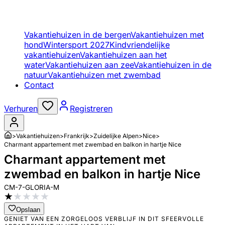
Vakantiehuizen in de bergen
Vakantiehuizen met
hond
Wintersport 2027
Kindvriendelijke
vakantiehuizen
Vakantiehuizen aan het
water
Vakantiehuizen aan zee
Vakantiehuizen in de
natuur
Vakantiehuizen met zwembad
Contact
Verhuren
Registreren
>
Vakantiehuizen
>
Frankrijk
>
Zuidelijke Alpen
>
Nice
>
Charmant appartement met zwembad en balkon in hartje Nice
Charmant appartement met
zwembad en balkon in hartje Nice
CM-7-GLORIA-M
★
★
★
★
★
Opslaan
GENIET VAN EEN ZORGELOOS VERBLIJF IN DIT SFEERVOLLE