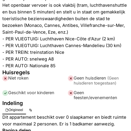
Het openbaar vervoer is ook vlakbij (tram, luchthavenshuttle
en bus binnen 5 minuten) en stelt u in staat om gemakkelijk
toeristische bezienswaardigheden buiten de stad te
bezoeken (Monaco, Cannes, Antibes, Villefranche-sur-Mer,
Saint-Paul-de-Vence, Eze, enz.)
- PER VLIEGTUIG: Luchthaven Nice-Côte d'Azur (2 km)
- PER VLIEGTUIG: Luchthaven Cannes-Mandelieu (30 km)
- PER TREIN: treinstation Nice
- PER AUTO: snelweg A8
- PER AUTO: Nationale 85
Huisregels
Niet roken
Geen huisdieren
(
Geen
✕
✕
huisdieren toegestaan
)
Geschikt voor kinderen
Geen
✓
✕
feesten/evenementen
Indeling
Origineel
Dit appartement beschikt over 0 slaapkamer en biedt ruimte
voor maximaal 2 personen. Er is 1 badkamer aanwezig.
Pagina delen