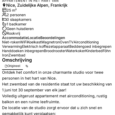
APPARTEMENT IN HET HART VAN
Nice, Zuidelijke Alpen, Frankrijk
25
m²
2
personen
0
slaapkamers
1
badkamer
Geen huisdieren
Rookvrij
Accommodatie
Locatie
Beoordelingen
Niet-roken
WiFi
Koelkast
Magnetron
Oven
TV
Airconditioning
Verwarming
Elektrisch koffiezetapparaat
Beddengoed inbegrepen
Handdoeken inbegrepen
Broodrooster
Waterkoker
Kinderbed
Föhn
Iron
Zwembad
Omschrijving
Origineel
Ontdek het comfort in onze charmante studio voor twee
personen in het hart van Nice.
Het zwembad van de residentie staat tot uw beschikking van
1 juni tot 30 september van elk jaar!
Volledig uitgerust appartement met airconditioning, rustig
balkon en een ruime leefruimte.
De locatie van de studio zorgt ervoor dat u zich snel en
gemakkelijk kunt verplaatsen: