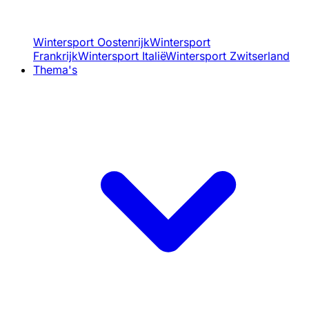
Wintersport Oostenrijk
Wintersport
Frankrijk
Wintersport Italië
Wintersport Zwitserland
Thema's