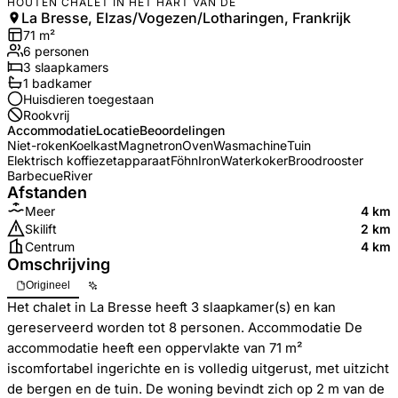
HOUTEN CHALET IN HET HART VAN DE
La Bresse, Elzas/Vogezen/Lotharingen, Frankrijk
71
m²
6
personen
3
slaapkamers
1
badkamer
Huisdieren toegestaan
Rookvrij
Accommodatie
Locatie
Beoordelingen
Niet-roken
Koelkast
Magnetron
Oven
Wasmachine
Tuin
Elektrisch koffiezetapparaat
Föhn
Iron
Waterkoker
Broodrooster
Barbecue
River
Afstanden
Meer
4 km
Skilift
2 km
Centrum
4 km
Omschrijving
Origineel
Het chalet in La Bresse heeft 3 slaapkamer(s) en kan
gereserveerd worden tot 8 personen. Accommodatie De
accommodatie heeft een oppervlakte van 71 m²
iscomfortabel ingerichte en is volledig uitgerust, met uitzicht
de bergen en de tuin. De woning bevindt zich op 2 m van de