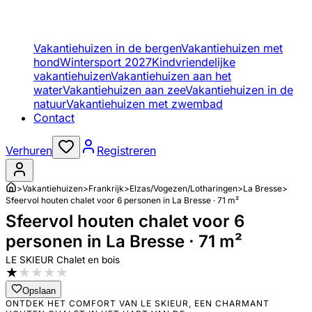
Vakantiehuizen in de bergen
Vakantiehuizen met
hond
Wintersport 2027
Kindvriendelijke
vakantiehuizen
Vakantiehuizen aan het
water
Vakantiehuizen aan zee
Vakantiehuizen in de
natuur
Vakantiehuizen met zwembad
Contact
Verhuren
Registreren
>
Vakantiehuizen
>
Frankrijk
>
Elzas/Vogezen/Lotharingen
>
La Bresse
>
Sfeervol houten chalet voor 6 personen in La Bresse · 71 m²
Sfeervol houten chalet voor 6
personen in La Bresse · 71 m²
LE SKIEUR Chalet en bois
★
★
★
★
★
Opslaan
ONTDEK HET COMFORT VAN LE SKIEUR, EEN CHARMANT