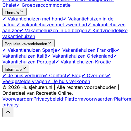
Chalet
✔ Groepsaccommodatie
Thema's
✔ Vakantiehuizen met hond
✔ Vakantiehuizen in de
natuur
✔ Vakantiehuizen met zwembad
✔ Vakantiehuizen
aan zee
✔ Vakantiehuizen in de bergen
✔ Kindvriendelijke
vakantiehuizen
Populaire vakantielanden
✔ Vakantiehuizen Spanje
✔ Vakantiehuizen Frankrijk
✔
Vakantiehuizen Italië
✔ Vakantiehuizen Griekenland
✔
Vakantiehuizen Portugal
✔ Vakantiehuizen Kroatië
Informatie
✔ Je huis verhuren
✔ Contact
✔ Blog
✔ Over ons
✔
Veelgestelde vragen
✔ Je huis verkopen
©
2026
Huisjehuren.nl | Alle rechten voorbehouden |
Onderdeel van Recreatie Online.
Voorwaarden
·
Privacybeleid
·
Platformvoorwaarden
·
Platfor
privacy