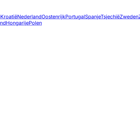
ë
Kroatië
Nederland
Oostenrijk
Portugal
Spanje
Tsjechië
Zweden
and
Hongarije
Polen