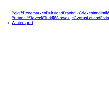
België
Denemarken
Duitsland
Frankrijk
Griekenland
Itali
Brittannië
Slovenië
Turkijë
Slowakije
Cyprus
Letland
Estl
Wintersport