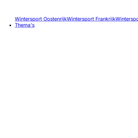
Wintersport Oostenrijk
Wintersport Frankrijk
Winterspor
Thema's