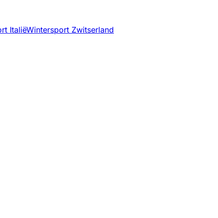
t Italië
Wintersport Zwitserland