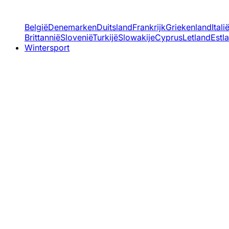
België
Denemarken
Duitsland
Frankrijk
Griekenland
Itali
Brittannië
Slovenië
Turkijë
Slowakije
Cyprus
Letland
Estl
Wintersport