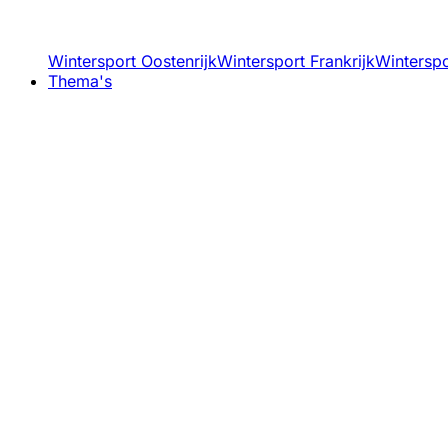
Wintersport Oostenrijk
Wintersport Frankrijk
Winterspor
Thema's