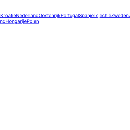
ë
Kroatië
Nederland
Oostenrijk
Portugal
Spanje
Tsjechië
Zweden
and
Hongarije
Polen