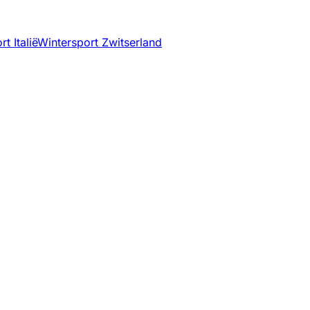
t Italië
Wintersport Zwitserland