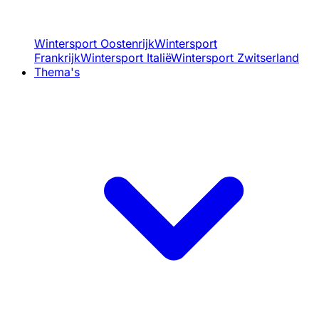
Wintersport Oostenrijk
Wintersport
Frankrijk
Wintersport Italië
Wintersport Zwitserland
Thema's