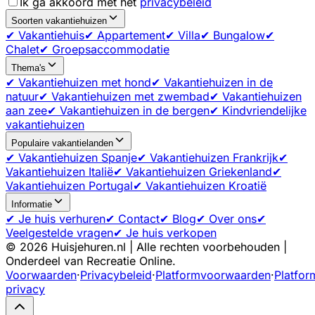
Ik ga akkoord met het
privacybeleid
Soorten vakantiehuizen
✔ Vakantiehuis
✔ Appartement
✔ Villa
✔ Bungalow
✔
Chalet
✔ Groepsaccommodatie
Thema's
✔ Vakantiehuizen met hond
✔ Vakantiehuizen in de
natuur
✔ Vakantiehuizen met zwembad
✔ Vakantiehuizen
aan zee
✔ Vakantiehuizen in de bergen
✔ Kindvriendelijke
vakantiehuizen
Populaire vakantielanden
✔ Vakantiehuizen Spanje
✔ Vakantiehuizen Frankrijk
✔
Vakantiehuizen Italië
✔ Vakantiehuizen Griekenland
✔
Vakantiehuizen Portugal
✔ Vakantiehuizen Kroatië
Informatie
✔ Je huis verhuren
✔ Contact
✔ Blog
✔ Over ons
✔
Veelgestelde vragen
✔ Je huis verkopen
©
2026
Huisjehuren.nl | Alle rechten voorbehouden |
Onderdeel van Recreatie Online.
Voorwaarden
·
Privacybeleid
·
Platformvoorwaarden
·
Platfor
privacy