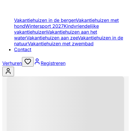
Vakantiehuizen in de bergen
Vakantiehuizen met
hond
Wintersport 2027
Kindvriendelijke
vakantiehuizen
Vakantiehuizen aan het
water
Vakantiehuizen aan zee
Vakantiehuizen in de
natuur
Vakantiehuizen met zwembad
Contact
Verhuren
Registreren