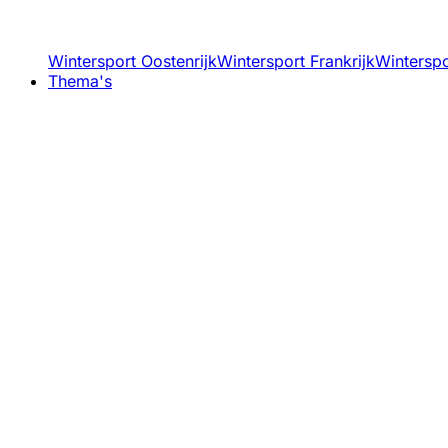
Wintersport Oostenrijk
Wintersport Frankrijk
Winterspor
Thema's