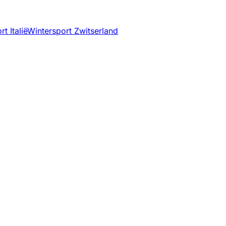
t Italië
Wintersport Zwitserland