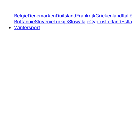
België
Denemarken
Duitsland
Frankrijk
Griekenland
Itali
Brittannië
Slovenië
Turkijë
Slowakije
Cyprus
Letland
Estl
Wintersport