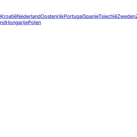
ë
Kroatië
Nederland
Oostenrijk
Portugal
Spanje
Tsjechië
Zweden
and
Hongarije
Polen