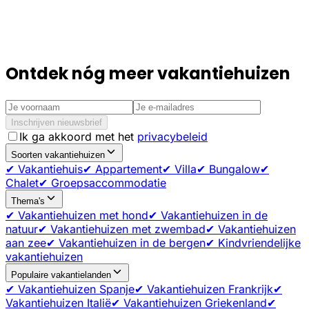
Ontdek nóg meer vakantiehuizen
Inschrijven nieuwsbrief
Ik ga akkoord met het
privacybeleid
Soorten vakantiehuizen
✔ Vakantiehuis
✔ Appartement
✔ Villa
✔ Bungalow
✔
Chalet
✔ Groepsaccommodatie
Thema's
✔ Vakantiehuizen met hond
✔ Vakantiehuizen in de
natuur
✔ Vakantiehuizen met zwembad
✔ Vakantiehuizen
aan zee
✔ Vakantiehuizen in de bergen
✔ Kindvriendelijke
vakantiehuizen
Populaire vakantielanden
✔ Vakantiehuizen Spanje
✔ Vakantiehuizen Frankrijk
✔
Vakantiehuizen Italië
✔ Vakantiehuizen Griekenland
✔