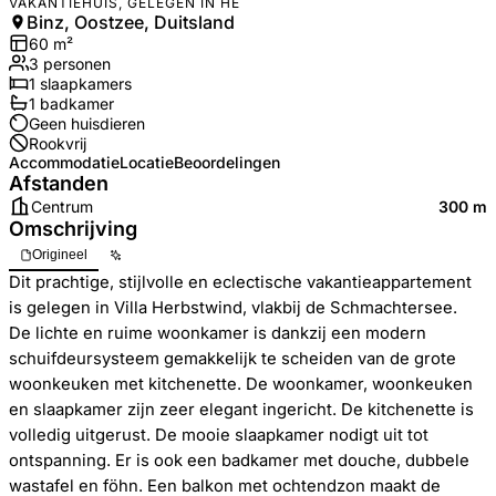
VAKANTIEHUIS, GELEGEN IN HE
Binz, Oostzee, Duitsland
60
m²
3
personen
1
slaapkamers
1
badkamer
Geen huisdieren
Rookvrij
Accommodatie
Locatie
Beoordelingen
Afstanden
Centrum
300 m
Omschrijving
Origineel
Dit prachtige, stijlvolle en eclectische vakantieappartement
is gelegen in Villa Herbstwind, vlakbij de Schmachtersee.
De lichte en ruime woonkamer is dankzij een modern
schuifdeursysteem gemakkelijk te scheiden van de grote
woonkeuken met kitchenette. De woonkamer, woonkeuken
en slaapkamer zijn zeer elegant ingericht. De kitchenette is
volledig uitgerust. De mooie slaapkamer nodigt uit tot
ontspanning. Er is ook een badkamer met douche, dubbele
wastafel en föhn. Een balkon met ochtendzon maakt de