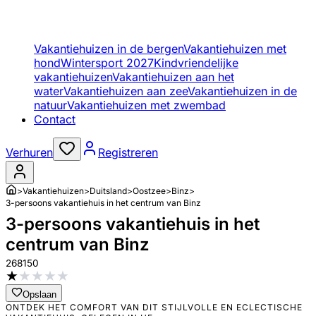
Vakantiehuizen in de bergen
Vakantiehuizen met
hond
Wintersport 2027
Kindvriendelijke
vakantiehuizen
Vakantiehuizen aan het
water
Vakantiehuizen aan zee
Vakantiehuizen in de
natuur
Vakantiehuizen met zwembad
Contact
Verhuren
Registreren
>
Vakantiehuizen
>
Duitsland
>
Oostzee
>
Binz
>
3-persoons vakantiehuis in het centrum van Binz
3-persoons vakantiehuis in het
centrum van Binz
268150
★
★
★
★
★
Opslaan
ONTDEK HET COMFORT VAN DIT STIJLVOLLE EN ECLECTISCHE