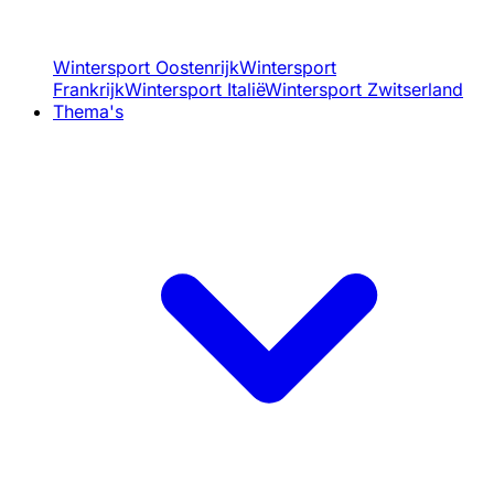
Wintersport Oostenrijk
Wintersport
Frankrijk
Wintersport Italië
Wintersport Zwitserland
Thema's