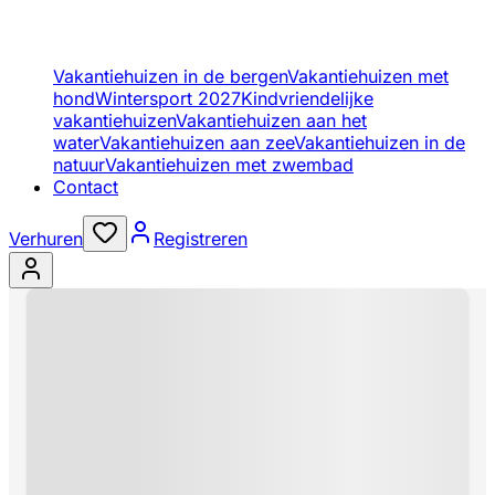
Vakantiehuizen in de bergen
Vakantiehuizen met
hond
Wintersport 2027
Kindvriendelijke
vakantiehuizen
Vakantiehuizen aan het
water
Vakantiehuizen aan zee
Vakantiehuizen in de
natuur
Vakantiehuizen met zwembad
Contact
Verhuren
Registreren