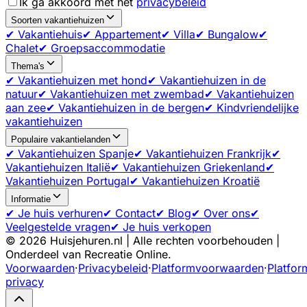
Ik ga akkoord met het
privacybeleid
Soorten vakantiehuizen
✔ Vakantiehuis
✔ Appartement
✔ Villa
✔ Bungalow
✔
Chalet
✔ Groepsaccommodatie
Thema's
✔ Vakantiehuizen met hond
✔ Vakantiehuizen in de
natuur
✔ Vakantiehuizen met zwembad
✔ Vakantiehuizen
aan zee
✔ Vakantiehuizen in de bergen
✔ Kindvriendelijke
vakantiehuizen
Populaire vakantielanden
✔ Vakantiehuizen Spanje
✔ Vakantiehuizen Frankrijk
✔
Vakantiehuizen Italië
✔ Vakantiehuizen Griekenland
✔
Vakantiehuizen Portugal
✔ Vakantiehuizen Kroatië
Informatie
✔ Je huis verhuren
✔ Contact
✔ Blog
✔ Over ons
✔
Veelgestelde vragen
✔ Je huis verkopen
©
2026
Huisjehuren.nl | Alle rechten voorbehouden |
Onderdeel van Recreatie Online.
Voorwaarden
·
Privacybeleid
·
Platformvoorwaarden
·
Platfor
privacy