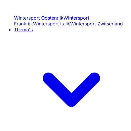
Wintersport Oostenrijk
Wintersport
Frankrijk
Wintersport Italië
Wintersport Zwitserland
Thema's