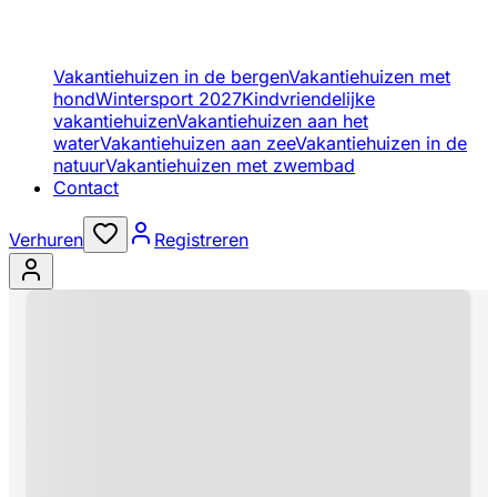
Vakantiehuizen in de bergen
Vakantiehuizen met
hond
Wintersport 2027
Kindvriendelijke
vakantiehuizen
Vakantiehuizen aan het
water
Vakantiehuizen aan zee
Vakantiehuizen in de
natuur
Vakantiehuizen met zwembad
Contact
Verhuren
Registreren