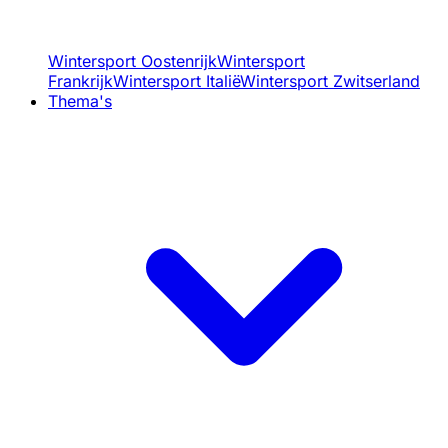
Wintersport Oostenrijk
Wintersport
Frankrijk
Wintersport Italië
Wintersport Zwitserland
Thema's