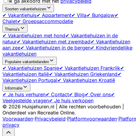
Ik ga akkoord met het
privacybeleid
Soorten vakantiehuizen
✔ Vakantiehuis
✔ Appartement
✔ Villa
✔ Bungalow
✔
Chalet
✔ Groepsaccommodatie
Thema's
✔ Vakantiehuizen met hond
✔ Vakantiehuizen in de
natuur
✔ Vakantiehuizen met zwembad
✔ Vakantiehuizen
aan zee
✔ Vakantiehuizen in de bergen
✔ Kindvriendelijke
vakantiehuizen
Populaire vakantielanden
✔ Vakantiehuizen Spanje
✔ Vakantiehuizen Frankrijk
✔
Vakantiehuizen Italië
✔ Vakantiehuizen Griekenland
✔
Vakantiehuizen Portugal
✔ Vakantiehuizen Kroatië
Informatie
✔ Je huis verhuren
✔ Contact
✔ Blog
✔ Over ons
✔
Veelgestelde vragen
✔ Je huis verkopen
©
2026
Huisjehuren.nl | Alle rechten voorbehouden |
Onderdeel van Recreatie Online.
Voorwaarden
·
Privacybeleid
·
Platformvoorwaarden
·
Platfor
privacy