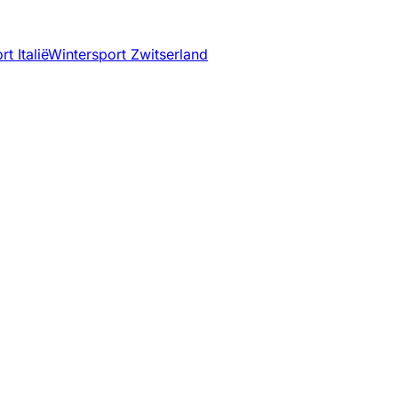
t Italië
Wintersport Zwitserland