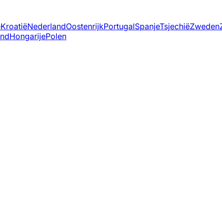
ë
Kroatië
Nederland
Oostenrijk
Portugal
Spanje
Tsjechië
Zweden
and
Hongarije
Polen