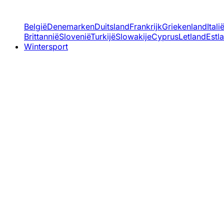
België
Denemarken
Duitsland
Frankrijk
Griekenland
Itali
Brittannië
Slovenië
Turkijë
Slowakije
Cyprus
Letland
Estl
Wintersport