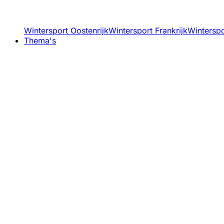
Wintersport Oostenrijk
Wintersport Frankrijk
Winterspor
Thema's