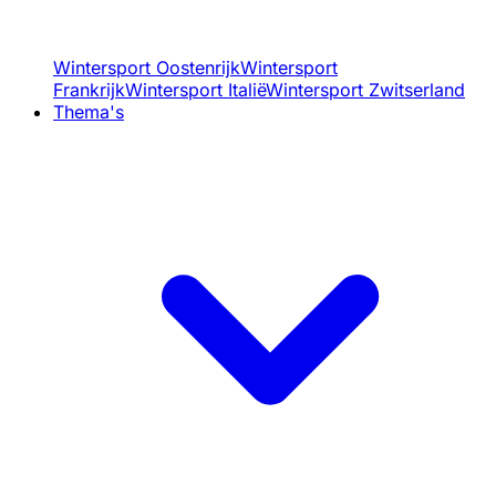
Wintersport Oostenrijk
Wintersport
Frankrijk
Wintersport Italië
Wintersport Zwitserland
Thema's