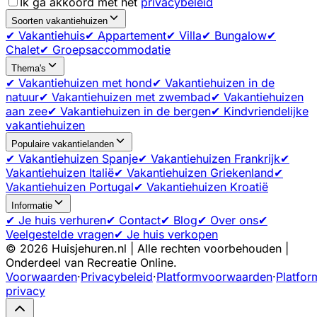
Ik ga akkoord met het
privacybeleid
Soorten vakantiehuizen
✔ Vakantiehuis
✔ Appartement
✔ Villa
✔ Bungalow
✔
Chalet
✔ Groepsaccommodatie
Thema's
✔ Vakantiehuizen met hond
✔ Vakantiehuizen in de
natuur
✔ Vakantiehuizen met zwembad
✔ Vakantiehuizen
aan zee
✔ Vakantiehuizen in de bergen
✔ Kindvriendelijke
vakantiehuizen
Populaire vakantielanden
✔ Vakantiehuizen Spanje
✔ Vakantiehuizen Frankrijk
✔
Vakantiehuizen Italië
✔ Vakantiehuizen Griekenland
✔
Vakantiehuizen Portugal
✔ Vakantiehuizen Kroatië
Informatie
✔ Je huis verhuren
✔ Contact
✔ Blog
✔ Over ons
✔
Veelgestelde vragen
✔ Je huis verkopen
©
2026
Huisjehuren.nl | Alle rechten voorbehouden |
Onderdeel van Recreatie Online.
Voorwaarden
·
Privacybeleid
·
Platformvoorwaarden
·
Platfor
privacy