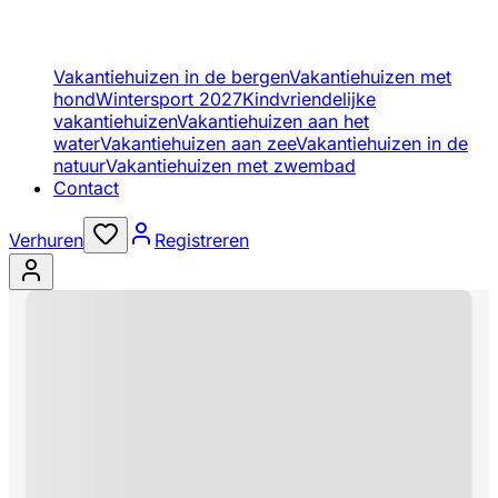
Vakantiehuizen in de bergen
Vakantiehuizen met
hond
Wintersport 2027
Kindvriendelijke
vakantiehuizen
Vakantiehuizen aan het
water
Vakantiehuizen aan zee
Vakantiehuizen in de
natuur
Vakantiehuizen met zwembad
Contact
Verhuren
Registreren