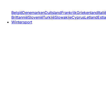
België
Denemarken
Duitsland
Frankrijk
Griekenland
Itali
Brittannië
Slovenië
Turkijë
Slowakije
Cyprus
Letland
Estl
Wintersport