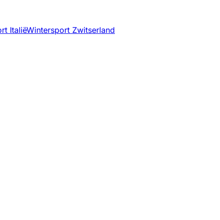
t Italië
Wintersport Zwitserland