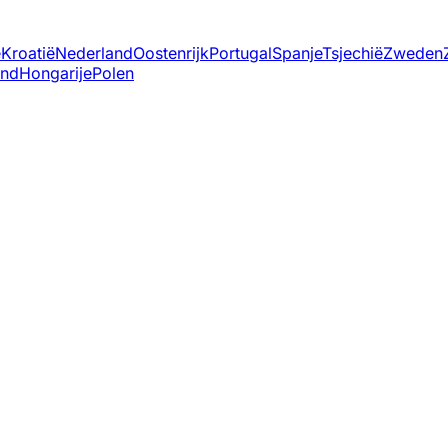
ë
Kroatië
Nederland
Oostenrijk
Portugal
Spanje
Tsjechië
Zweden
and
Hongarije
Polen