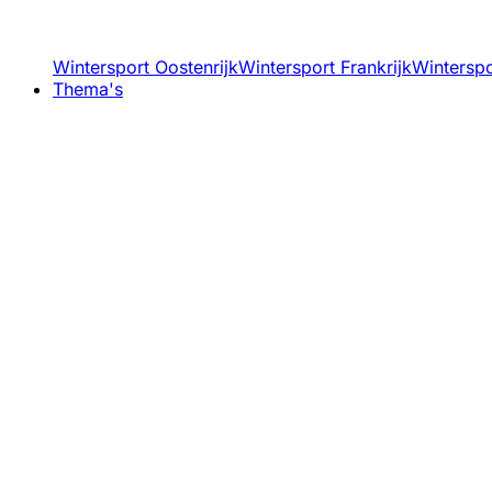
Wintersport Oostenrijk
Wintersport Frankrijk
Winterspor
Thema's