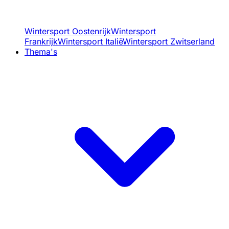
Wintersport Oostenrijk
Wintersport
Frankrijk
Wintersport Italië
Wintersport Zwitserland
Thema's