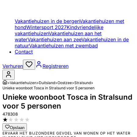
Vakantiehuizen in de bergen
Vakantiehuizen met
hond
Wintersport 2027
Kindvriendelijke
vakantiehuizen
Vakantiehuizen aan het
water
Vakantiehuizen aan zee
Vakantiehuizen in de
natuur
Vakantiehuizen met zwembad
Contact
Verhuren
Registreren
>
Vakantiehuizen
>
Duitsland
>
Oostzee
>
Stralsund
>
Unieke woonboot Tosca in Stralsund voor 5 personen
Unieke woonboot Tosca in Stralsund
voor 5 personen
478308
★
★
★
★
★
Opslaan
ERVAAR HET BIJZONDERE GEVOEL VAN WONEN OP HET WATER