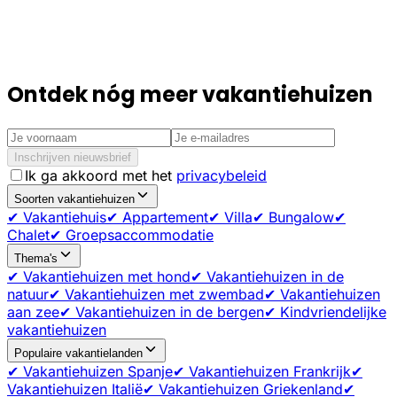
Ontdek nóg meer vakantiehuizen
Inschrijven nieuwsbrief
Ik ga akkoord met het
privacybeleid
Soorten vakantiehuizen
✔ Vakantiehuis
✔ Appartement
✔ Villa
✔ Bungalow
✔
Chalet
✔ Groepsaccommodatie
Thema's
✔ Vakantiehuizen met hond
✔ Vakantiehuizen in de
natuur
✔ Vakantiehuizen met zwembad
✔ Vakantiehuizen
aan zee
✔ Vakantiehuizen in de bergen
✔ Kindvriendelijke
vakantiehuizen
Populaire vakantielanden
✔ Vakantiehuizen Spanje
✔ Vakantiehuizen Frankrijk
✔
Vakantiehuizen Italië
✔ Vakantiehuizen Griekenland
✔