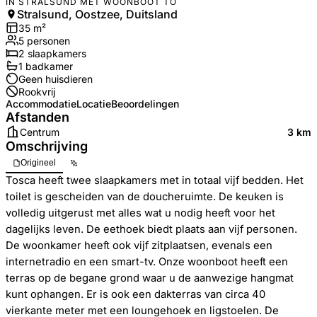
IN STRALSUND MET WOONBOOT TO
Stralsund, Oostzee, Duitsland
35
m²
5
personen
2
slaapkamers
1
badkamer
Geen huisdieren
Rookvrij
Accommodatie
Locatie
Beoordelingen
Afstanden
Centrum
3 km
Omschrijving
Origineel
Tosca heeft twee slaapkamers met in totaal vijf bedden. Het
toilet is gescheiden van de doucheruimte. De keuken is
volledig uitgerust met alles wat u nodig heeft voor het
dagelijks leven. De eethoek biedt plaats aan vijf personen.
De woonkamer heeft ook vijf zitplaatsen, evenals een
internetradio en een smart-tv. Onze woonboot heeft een
terras op de begane grond waar u de aanwezige hangmat
kunt ophangen. Er is ook een dakterras van circa 40
vierkante meter met een loungehoek en ligstoelen. De