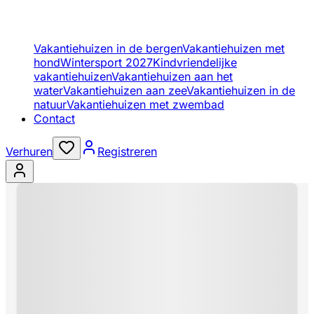
Vakantiehuizen in de bergen
Vakantiehuizen met
hond
Wintersport 2027
Kindvriendelijke
vakantiehuizen
Vakantiehuizen aan het
water
Vakantiehuizen aan zee
Vakantiehuizen in de
natuur
Vakantiehuizen met zwembad
Contact
Verhuren
Registreren