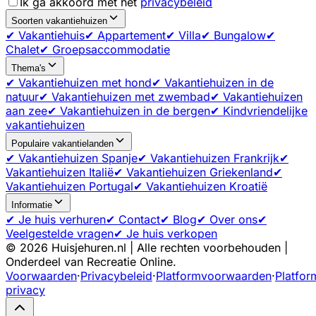
Ik ga akkoord met het
privacybeleid
Soorten vakantiehuizen
✔ Vakantiehuis
✔ Appartement
✔ Villa
✔ Bungalow
✔
Chalet
✔ Groepsaccommodatie
Thema's
✔ Vakantiehuizen met hond
✔ Vakantiehuizen in de
natuur
✔ Vakantiehuizen met zwembad
✔ Vakantiehuizen
aan zee
✔ Vakantiehuizen in de bergen
✔ Kindvriendelijke
vakantiehuizen
Populaire vakantielanden
✔ Vakantiehuizen Spanje
✔ Vakantiehuizen Frankrijk
✔
Vakantiehuizen Italië
✔ Vakantiehuizen Griekenland
✔
Vakantiehuizen Portugal
✔ Vakantiehuizen Kroatië
Informatie
✔ Je huis verhuren
✔ Contact
✔ Blog
✔ Over ons
✔
Veelgestelde vragen
✔ Je huis verkopen
©
2026
Huisjehuren.nl | Alle rechten voorbehouden |
Onderdeel van Recreatie Online.
Voorwaarden
·
Privacybeleid
·
Platformvoorwaarden
·
Platfor
privacy