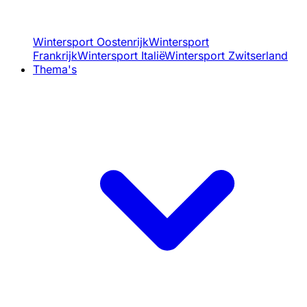
Wintersport Oostenrijk
Wintersport
Frankrijk
Wintersport Italië
Wintersport Zwitserland
Thema's