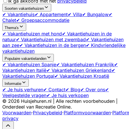
Ik ga akkoord met het
privacybeleid
Soorten vakantiehuizen
✔ Vakantiehuis
✔ Appartement
✔ Villa
✔ Bungalow
✔
Chalet
✔ Groepsaccommodatie
Thema's
✔ Vakantiehuizen met hond
✔ Vakantiehuizen in de
natuur
✔ Vakantiehuizen met zwembad
✔ Vakantiehuizen
aan zee
✔ Vakantiehuizen in de bergen
✔ Kindvriendelijke
vakantiehuizen
Populaire vakantielanden
✔ Vakantiehuizen Spanje
✔ Vakantiehuizen Frankrijk
✔
Vakantiehuizen Italië
✔ Vakantiehuizen Griekenland
✔
Vakantiehuizen Portugal
✔ Vakantiehuizen Kroatië
Informatie
✔ Je huis verhuren
✔ Contact
✔ Blog
✔ Over ons
✔
Veelgestelde vragen
✔ Je huis verkopen
©
2026
Huisjehuren.nl | Alle rechten voorbehouden |
Onderdeel van Recreatie Online.
Voorwaarden
·
Privacybeleid
·
Platformvoorwaarden
·
Platfor
privacy