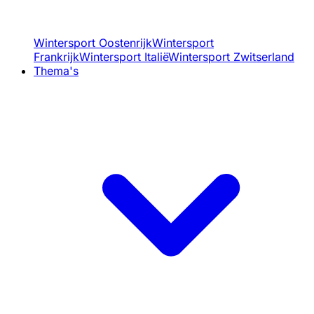
Wintersport Oostenrijk
Wintersport
Frankrijk
Wintersport Italië
Wintersport Zwitserland
Thema's