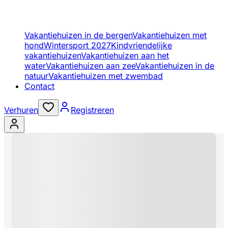
Vakantiehuizen in de bergen
Vakantiehuizen met
hond
Wintersport 2027
Kindvriendelijke
vakantiehuizen
Vakantiehuizen aan het
water
Vakantiehuizen aan zee
Vakantiehuizen in de
natuur
Vakantiehuizen met zwembad
Contact
Verhuren
Registreren