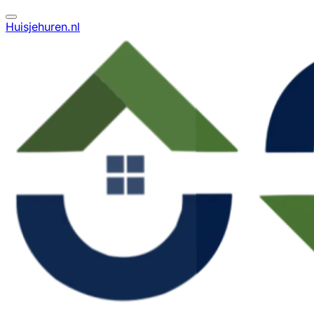
Huisjehuren.nl