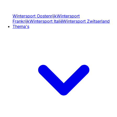
Wintersport Oostenrijk
Wintersport
Frankrijk
Wintersport Italië
Wintersport Zwitserland
Thema's