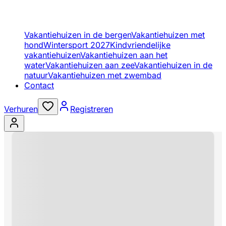
Vakantiehuizen in de bergen
Vakantiehuizen met
hond
Wintersport 2027
Kindvriendelijke
vakantiehuizen
Vakantiehuizen aan het
water
Vakantiehuizen aan zee
Vakantiehuizen in de
natuur
Vakantiehuizen met zwembad
Contact
Verhuren
Registreren