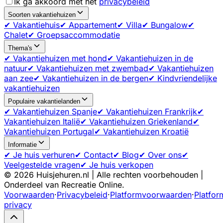
Ik ga akkoord met het
privacybeleid
Soorten vakantiehuizen
✔ Vakantiehuis
✔ Appartement
✔ Villa
✔ Bungalow
✔
Chalet
✔ Groepsaccommodatie
Thema's
✔ Vakantiehuizen met hond
✔ Vakantiehuizen in de
natuur
✔ Vakantiehuizen met zwembad
✔ Vakantiehuizen
aan zee
✔ Vakantiehuizen in de bergen
✔ Kindvriendelijke
vakantiehuizen
Populaire vakantielanden
✔ Vakantiehuizen Spanje
✔ Vakantiehuizen Frankrijk
✔
Vakantiehuizen Italië
✔ Vakantiehuizen Griekenland
✔
Vakantiehuizen Portugal
✔ Vakantiehuizen Kroatië
Informatie
✔ Je huis verhuren
✔ Contact
✔ Blog
✔ Over ons
✔
Veelgestelde vragen
✔ Je huis verkopen
©
2026
Huisjehuren.nl | Alle rechten voorbehouden |
Onderdeel van Recreatie Online.
Voorwaarden
·
Privacybeleid
·
Platformvoorwaarden
·
Platfor
privacy