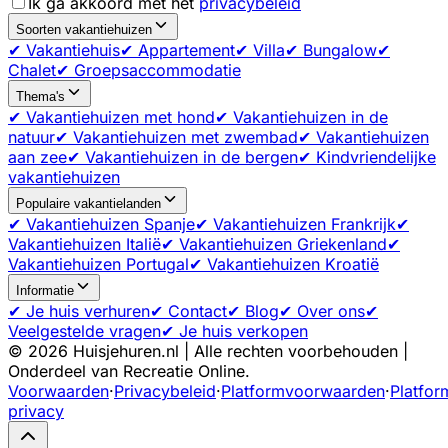
Ik ga akkoord met het
privacybeleid
Soorten vakantiehuizen
✔ Vakantiehuis
✔ Appartement
✔ Villa
✔ Bungalow
✔
Chalet
✔ Groepsaccommodatie
Thema's
✔ Vakantiehuizen met hond
✔ Vakantiehuizen in de
natuur
✔ Vakantiehuizen met zwembad
✔ Vakantiehuizen
aan zee
✔ Vakantiehuizen in de bergen
✔ Kindvriendelijke
vakantiehuizen
Populaire vakantielanden
✔ Vakantiehuizen Spanje
✔ Vakantiehuizen Frankrijk
✔
Vakantiehuizen Italië
✔ Vakantiehuizen Griekenland
✔
Vakantiehuizen Portugal
✔ Vakantiehuizen Kroatië
Informatie
✔ Je huis verhuren
✔ Contact
✔ Blog
✔ Over ons
✔
Veelgestelde vragen
✔ Je huis verkopen
©
2026
Huisjehuren.nl | Alle rechten voorbehouden |
Onderdeel van Recreatie Online.
Voorwaarden
·
Privacybeleid
·
Platformvoorwaarden
·
Platfor
privacy