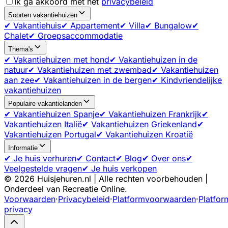
Ik ga akkoord met het
privacybeleid
Soorten vakantiehuizen
✔ Vakantiehuis
✔ Appartement
✔ Villa
✔ Bungalow
✔
Chalet
✔ Groepsaccommodatie
Thema's
✔ Vakantiehuizen met hond
✔ Vakantiehuizen in de
natuur
✔ Vakantiehuizen met zwembad
✔ Vakantiehuizen
aan zee
✔ Vakantiehuizen in de bergen
✔ Kindvriendelijke
vakantiehuizen
Populaire vakantielanden
✔ Vakantiehuizen Spanje
✔ Vakantiehuizen Frankrijk
✔
Vakantiehuizen Italië
✔ Vakantiehuizen Griekenland
✔
Vakantiehuizen Portugal
✔ Vakantiehuizen Kroatië
Informatie
✔ Je huis verhuren
✔ Contact
✔ Blog
✔ Over ons
✔
Veelgestelde vragen
✔ Je huis verkopen
©
2026
Huisjehuren.nl | Alle rechten voorbehouden |
Onderdeel van Recreatie Online.
Voorwaarden
·
Privacybeleid
·
Platformvoorwaarden
·
Platfor
privacy