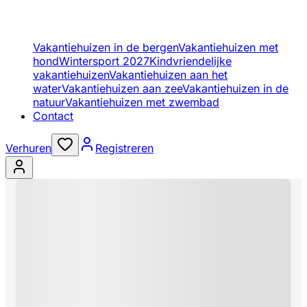
Vakantiehuizen in de bergen
Vakantiehuizen met
hond
Wintersport 2027
Kindvriendelijke
vakantiehuizen
Vakantiehuizen aan het
water
Vakantiehuizen aan zee
Vakantiehuizen in de
natuur
Vakantiehuizen met zwembad
Contact
Verhuren
Registreren