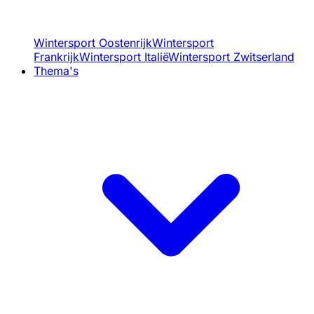
Wintersport Oostenrijk
Wintersport
Frankrijk
Wintersport Italië
Wintersport Zwitserland
Thema's