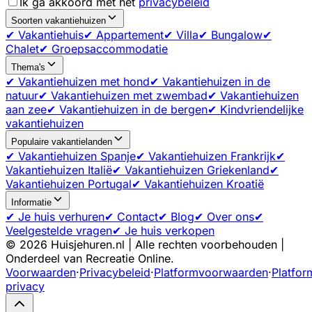
Ik ga akkoord met het
privacybeleid
Soorten vakantiehuizen
✔ Vakantiehuis
✔ Appartement
✔ Villa
✔ Bungalow
✔
Chalet
✔ Groepsaccommodatie
Thema's
✔ Vakantiehuizen met hond
✔ Vakantiehuizen in de
natuur
✔ Vakantiehuizen met zwembad
✔ Vakantiehuizen
aan zee
✔ Vakantiehuizen in de bergen
✔ Kindvriendelijke
vakantiehuizen
Populaire vakantielanden
✔ Vakantiehuizen Spanje
✔ Vakantiehuizen Frankrijk
✔
Vakantiehuizen Italië
✔ Vakantiehuizen Griekenland
✔
Vakantiehuizen Portugal
✔ Vakantiehuizen Kroatië
Informatie
✔ Je huis verhuren
✔ Contact
✔ Blog
✔ Over ons
✔
Veelgestelde vragen
✔ Je huis verkopen
©
2026
Huisjehuren.nl | Alle rechten voorbehouden |
Onderdeel van Recreatie Online.
Voorwaarden
·
Privacybeleid
·
Platformvoorwaarden
·
Platfor
privacy