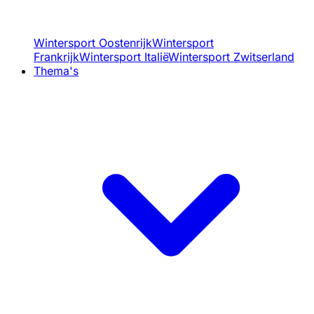
Wintersport Oostenrijk
Wintersport
Frankrijk
Wintersport Italië
Wintersport Zwitserland
Thema's