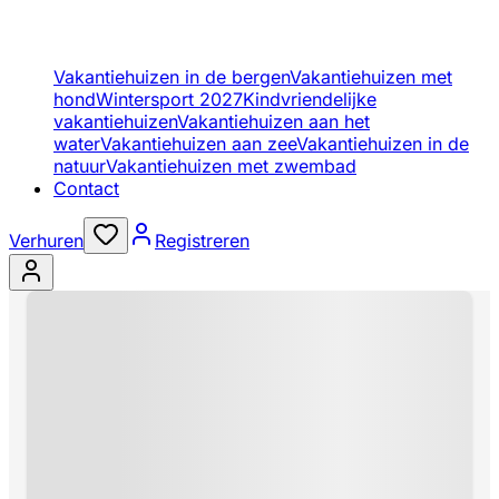
Vakantiehuizen in de bergen
Vakantiehuizen met
hond
Wintersport 2027
Kindvriendelijke
vakantiehuizen
Vakantiehuizen aan het
water
Vakantiehuizen aan zee
Vakantiehuizen in de
natuur
Vakantiehuizen met zwembad
Contact
Verhuren
Registreren