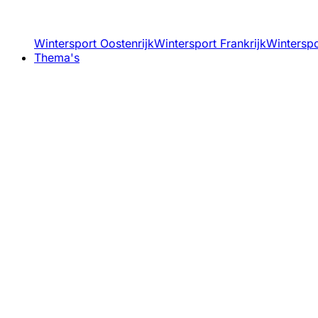
Wintersport Oostenrijk
Wintersport Frankrijk
Winterspor
Thema's