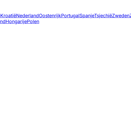
ë
Kroatië
Nederland
Oostenrijk
Portugal
Spanje
Tsjechië
Zweden
and
Hongarije
Polen