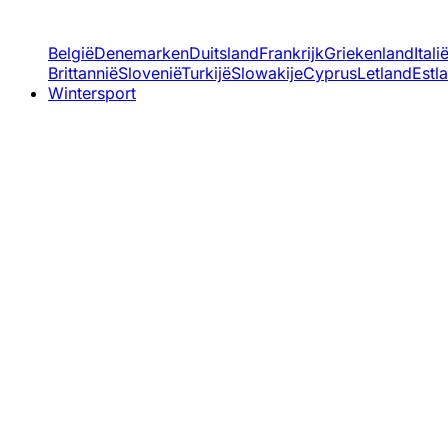
België
Denemarken
Duitsland
Frankrijk
Griekenland
Itali
Brittannië
Slovenië
Turkijë
Slowakije
Cyprus
Letland
Estl
Wintersport