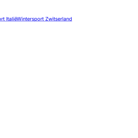
t Italië
Wintersport Zwitserland