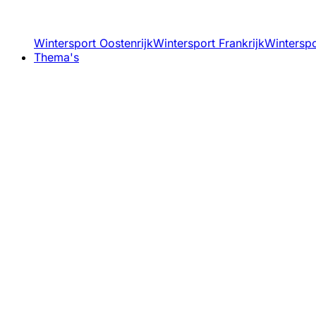
Wintersport Oostenrijk
Wintersport Frankrijk
Winterspor
Thema's