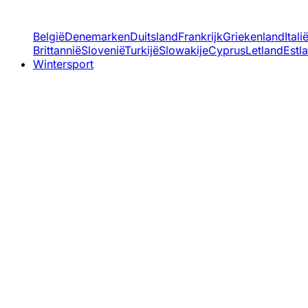
België
Denemarken
Duitsland
Frankrijk
Griekenland
Itali
Brittannië
Slovenië
Turkijë
Slowakije
Cyprus
Letland
Estl
Wintersport