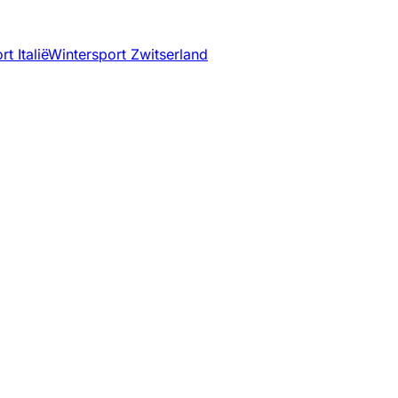
t Italië
Wintersport Zwitserland