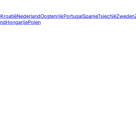
ë
Kroatië
Nederland
Oostenrijk
Portugal
Spanje
Tsjechië
Zweden
and
Hongarije
Polen