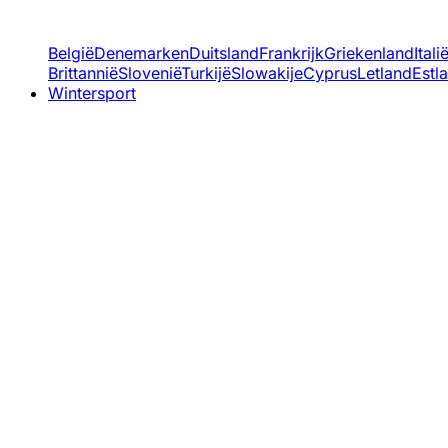
België
Denemarken
Duitsland
Frankrijk
Griekenland
Itali
Brittannië
Slovenië
Turkijë
Slowakije
Cyprus
Letland
Estl
Wintersport