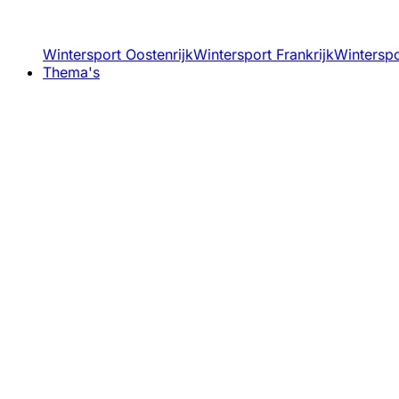
Wintersport Oostenrijk
Wintersport Frankrijk
Winterspor
Thema's