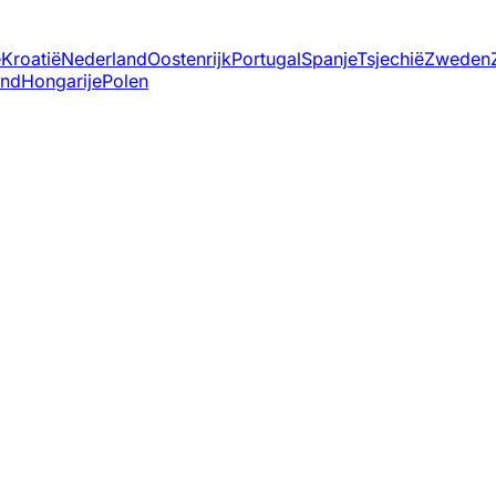
ë
Kroatië
Nederland
Oostenrijk
Portugal
Spanje
Tsjechië
Zweden
and
Hongarije
Polen