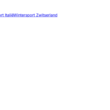
t Italië
Wintersport Zwitserland