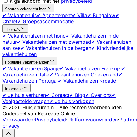
Ik ga akkoord met het
privacybeleid
Soorten vakantiehuizen
✔ Vakantiehuis
✔ Appartement
✔ Villa
✔ Bungalow
✔
Chalet
✔ Groepsaccommodatie
Thema's
✔ Vakantiehuizen met hond
✔ Vakantiehuizen in de
natuur
✔ Vakantiehuizen met zwembad
✔ Vakantiehuizen
aan zee
✔ Vakantiehuizen in de bergen
✔ Kindvriendelijke
vakantiehuizen
Populaire vakantielanden
✔ Vakantiehuizen Spanje
✔ Vakantiehuizen Frankrijk
✔
Vakantiehuizen Italië
✔ Vakantiehuizen Griekenland
✔
Vakantiehuizen Portugal
✔ Vakantiehuizen Kroatië
Informatie
✔ Je huis verhuren
✔ Contact
✔ Blog
✔ Over ons
✔
Veelgestelde vragen
✔ Je huis verkopen
©
2026
Huisjehuren.nl | Alle rechten voorbehouden |
Onderdeel van Recreatie Online.
Voorwaarden
·
Privacybeleid
·
Platformvoorwaarden
·
Platfor
privacy