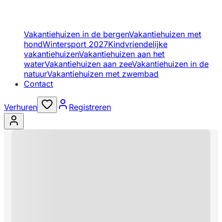
Vakantiehuizen in de bergen
Vakantiehuizen met
hond
Wintersport 2027
Kindvriendelijke
vakantiehuizen
Vakantiehuizen aan het
water
Vakantiehuizen aan zee
Vakantiehuizen in de
natuur
Vakantiehuizen met zwembad
Contact
Verhuren
Registreren