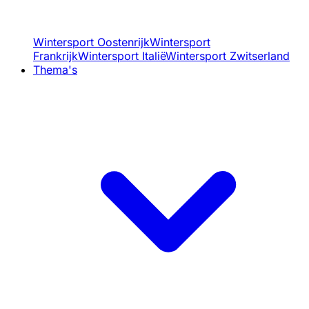
Wintersport Oostenrijk
Wintersport
Frankrijk
Wintersport Italië
Wintersport Zwitserland
Thema's