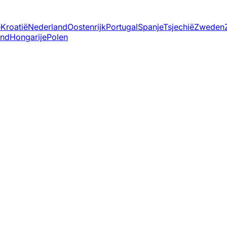
ë
Kroatië
Nederland
Oostenrijk
Portugal
Spanje
Tsjechië
Zweden
and
Hongarije
Polen