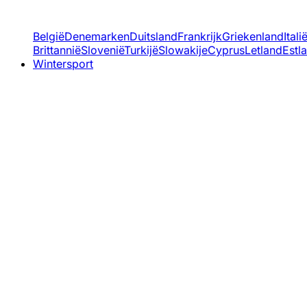
België
Denemarken
Duitsland
Frankrijk
Griekenland
Itali
Brittannië
Slovenië
Turkijë
Slowakije
Cyprus
Letland
Estl
Wintersport