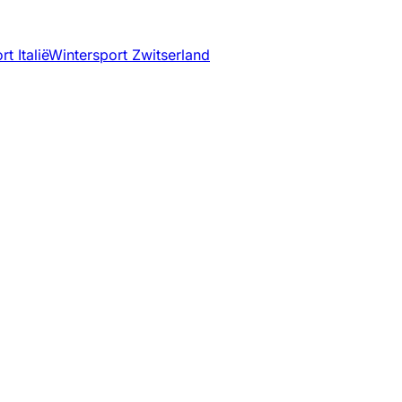
t Italië
Wintersport Zwitserland