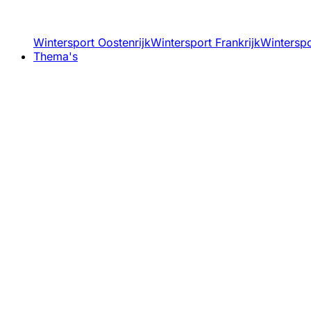
Wintersport Oostenrijk
Wintersport Frankrijk
Winterspor
Thema's