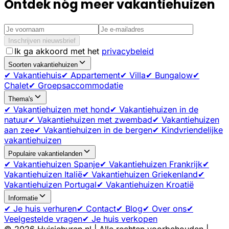
Ontdek nóg meer vakantiehuizen
Inschrijven nieuwsbrief
Ik ga akkoord met het
privacybeleid
Soorten vakantiehuizen
✔ Vakantiehuis
✔ Appartement
✔ Villa
✔ Bungalow
✔
Chalet
✔ Groepsaccommodatie
Thema's
✔ Vakantiehuizen met hond
✔ Vakantiehuizen in de
natuur
✔ Vakantiehuizen met zwembad
✔ Vakantiehuizen
aan zee
✔ Vakantiehuizen in de bergen
✔ Kindvriendelijke
vakantiehuizen
Populaire vakantielanden
✔ Vakantiehuizen Spanje
✔ Vakantiehuizen Frankrijk
✔
Vakantiehuizen Italië
✔ Vakantiehuizen Griekenland
✔
Vakantiehuizen Portugal
✔ Vakantiehuizen Kroatië
Informatie
✔ Je huis verhuren
✔ Contact
✔ Blog
✔ Over ons
✔
Veelgestelde vragen
✔ Je huis verkopen
©
2026
Huisjehuren.nl | Alle rechten voorbehouden |