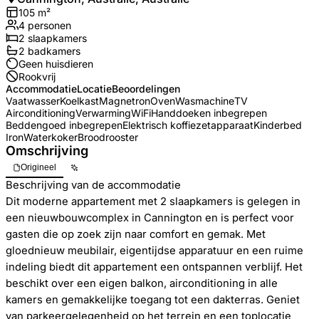
105
m²
4
personen
2
slaapkamers
2
badkamer
s
Geen huisdieren
Rookvrij
Accommodatie
Locatie
Beoordelingen
Vaatwasser
Koelkast
Magnetron
Oven
Wasmachine
TV
Airconditioning
Verwarming
WiFi
Handdoeken inbegrepen
Beddengoed inbegrepen
Elektrisch koffiezetapparaat
Kinderbed
Iron
Waterkoker
Broodrooster
Omschrijving
Origineel
Beschrijving van de accommodatie
Dit moderne appartement met 2 slaapkamers is gelegen in
een nieuwbouwcomplex in Cannington en is perfect voor
gasten die op zoek zijn naar comfort en gemak. Met
gloednieuw meubilair, eigentijdse apparatuur en een ruime
indeling biedt dit appartement een ontspannen verblijf. Het
beschikt over een eigen balkon, airconditioning in alle
kamers en gemakkelijke toegang tot een dakterras. Geniet
van parkeergelegenheid op het terrein en een toplocatie