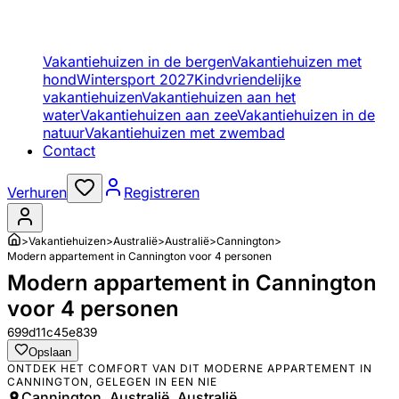
Vakantiehuizen in de bergen
Vakantiehuizen met
hond
Wintersport 2027
Kindvriendelijke
vakantiehuizen
Vakantiehuizen aan het
water
Vakantiehuizen aan zee
Vakantiehuizen in de
natuur
Vakantiehuizen met zwembad
Contact
Verhuren
Registreren
>
Vakantiehuizen
>
Australië
>
Australië
>
Cannington
>
Modern appartement in Cannington voor 4 personen
Modern appartement in Cannington
voor 4 personen
699d11c45e839
Opslaan
ONTDEK HET COMFORT VAN DIT MODERNE APPARTEMENT IN
CANNINGTON, GELEGEN IN EEN NIE
Cannington, Australië, Australië