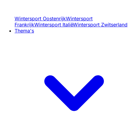
Wintersport Oostenrijk
Wintersport
Frankrijk
Wintersport Italië
Wintersport Zwitserland
Thema's