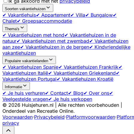
Ik ga akkoord met het
privacybeleid
Soorten vakantiehuizen
✔ Vakantiehuis
✔ Appartement
✔ Villa
✔ Bungalow
✔
Chalet
✔ Groepsaccommodatie
Thema's
✔ Vakantiehuizen met hond
✔ Vakantiehuizen in de
natuur
✔ Vakantiehuizen met zwembad
✔ Vakantiehuizen
aan zee
✔ Vakantiehuizen in de bergen
✔ Kindvriendelijke
vakantiehuizen
Populaire vakantielanden
✔ Vakantiehuizen Spanje
✔ Vakantiehuizen Frankrijk
✔
Vakantiehuizen Italië
✔ Vakantiehuizen Griekenland
✔
Vakantiehuizen Portugal
✔ Vakantiehuizen Kroatië
Informatie
✔ Je huis verhuren
✔ Contact
✔ Blog
✔ Over ons
✔
Veelgestelde vragen
✔ Je huis verkopen
©
2026
Huisjehuren.nl | Alle rechten voorbehouden |
Onderdeel van Recreatie Online.
Voorwaarden
·
Privacybeleid
·
Platformvoorwaarden
·
Platfor
privacy