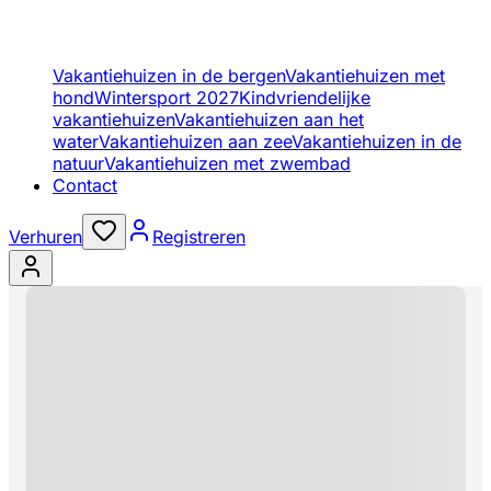
Vakantiehuizen in de bergen
Vakantiehuizen met
hond
Wintersport 2027
Kindvriendelijke
vakantiehuizen
Vakantiehuizen aan het
water
Vakantiehuizen aan zee
Vakantiehuizen in de
natuur
Vakantiehuizen met zwembad
Contact
Verhuren
Registreren