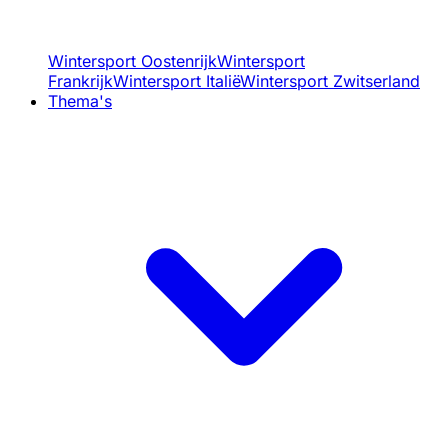
Wintersport Oostenrijk
Wintersport
Frankrijk
Wintersport Italië
Wintersport Zwitserland
Thema's