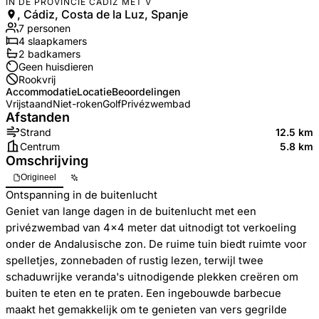
IN DE PROVINCIE CÁDIZ MET V
, Cádiz, Costa de la Luz, Spanje
7
personen
4
slaapkamers
2
badkamer
s
Geen huisdieren
Rookvrij
Accommodatie
Locatie
Beoordelingen
Vrijstaand
Niet-roken
Golf
Privézwembad
Afstanden
Strand
12.5 km
Centrum
5.8 km
Omschrijving
Origineel
Ontspanning in de buitenlucht
Geniet van lange dagen in de buitenlucht met een
privézwembad van 4x4 meter dat uitnodigt tot verkoeling
onder de Andalusische zon. De ruime tuin biedt ruimte voor
spelletjes, zonnebaden of rustig lezen, terwijl twee
schaduwrijke veranda's uitnodigende plekken creëren om
buiten te eten en te praten. Een ingebouwde barbecue
maakt het gemakkelijk om te genieten van vers gegrilde