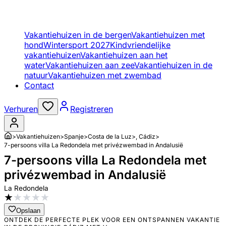
Vakantiehuizen in de bergen
Vakantiehuizen met
hond
Wintersport 2027
Kindvriendelijke
vakantiehuizen
Vakantiehuizen aan het
water
Vakantiehuizen aan zee
Vakantiehuizen in de
natuur
Vakantiehuizen met zwembad
Contact
Verhuren
Registreren
>
Vakantiehuizen
>
Spanje
>
Costa de la Luz
>
, Cádiz
>
7-persoons villa La Redondela met privézwembad in Andalusië
7-persoons villa La Redondela met
privézwembad in Andalusië
La Redondela
★
★
★
★
★
Opslaan
ONTDEK DE PERFECTE PLEK VOOR EEN ONTSPANNEN VAKANTIE