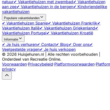
natuur
✔ Vakantiehuizen met zwembad
✔ Vakantiehuizen
aan zee
✔ Vakantiehuizen in de bergen
✔ Kindvriendelijke
vakantiehuizen
Populaire vakantielanden
✔ Vakantiehuizen Spanje
✔ Vakantiehuizen Frankrijk
✔
Vakantiehuizen Italië
✔ Vakantiehuizen Griekenland
✔
Vakantiehuizen Portugal
✔ Vakantiehuizen Kroatië
Informatie
✔ Je huis verhuren
✔ Contact
✔ Blog
✔ Over ons
✔
Veelgestelde vragen
✔ Je huis verkopen
©
2026
Huisjehuren.nl | Alle rechten voorbehouden |
Onderdeel van Recreatie Online.
Voorwaarden
·
Privacybeleid
·
Platformvoorwaarden
·
Platfor
privacy