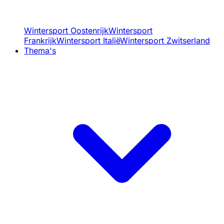
Wintersport Oostenrijk
Wintersport
Frankrijk
Wintersport Italië
Wintersport Zwitserland
Thema's