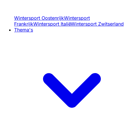
Wintersport Oostenrijk
Wintersport
Frankrijk
Wintersport Italië
Wintersport Zwitserland
Thema's