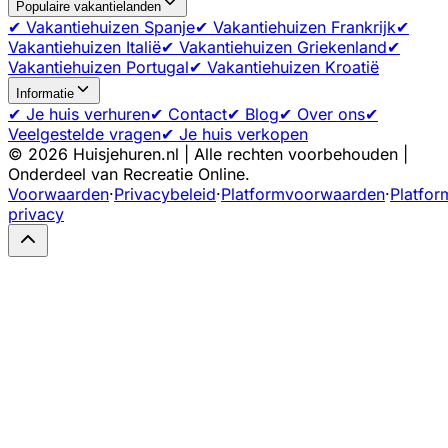
Populaire vakantielanden
✔ Vakantiehuizen Spanje
✔ Vakantiehuizen Frankrijk
✔
Vakantiehuizen Italië
✔ Vakantiehuizen Griekenland
✔
Vakantiehuizen Portugal
✔ Vakantiehuizen Kroatië
Informatie
✔ Je huis verhuren
✔ Contact
✔ Blog
✔ Over ons
✔
Veelgestelde vragen
✔ Je huis verkopen
©
2026
Huisjehuren.nl | Alle rechten voorbehouden |
Onderdeel van Recreatie Online.
Voorwaarden
·
Privacybeleid
·
Platformvoorwaarden
·
Platfor
privacy