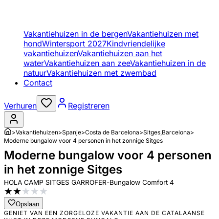
Vakantiehuizen in de bergen
Vakantiehuizen met
hond
Wintersport 2027
Kindvriendelijke
vakantiehuizen
Vakantiehuizen aan het
water
Vakantiehuizen aan zee
Vakantiehuizen in de
natuur
Vakantiehuizen met zwembad
Contact
Verhuren
Registreren
>
Vakantiehuizen
>
Spanje
>
Costa de Barcelona
>
Sitges,Barcelona
>
Moderne bungalow voor 4 personen in het zonnige Sitges
Moderne bungalow voor 4 personen
in het zonnige Sitges
HOLA CAMP SITGES GARROFER-Bungalow Comfort 4
★
★
★
★
★
Opslaan
GENIET VAN EEN ZORGELOZE VAKANTIE AAN DE CATALAANSE