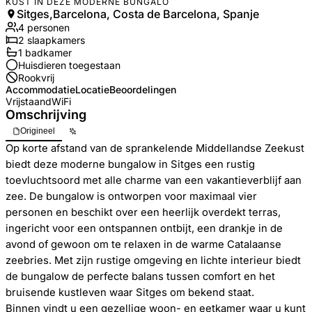
KUST IN DEZE MODERNE BUNGALO
Sitges,Barcelona, Costa de Barcelona, Spanje
4
personen
2
slaapkamers
1
badkamer
Huisdieren toegestaan
Rookvrij
Accommodatie
Locatie
Beoordelingen
Vrijstaand
WiFi
Omschrijving
Origineel
Op korte afstand van de sprankelende Middellandse Zeekust
biedt deze moderne bungalow in Sitges een rustig
toevluchtsoord met alle charme van een vakantieverblijf aan
zee. De bungalow is ontworpen voor maximaal vier
personen en beschikt over een heerlijk overdekt terras,
ingericht voor een ontspannen ontbijt, een drankje in de
avond of gewoon om te relaxen in de warme Catalaanse
zeebries. Met zijn rustige omgeving en lichte interieur biedt
de bungalow de perfecte balans tussen comfort en het
bruisende kustleven waar Sitges om bekend staat.
Binnen vindt u een gezellige woon- en eetkamer waar u kunt