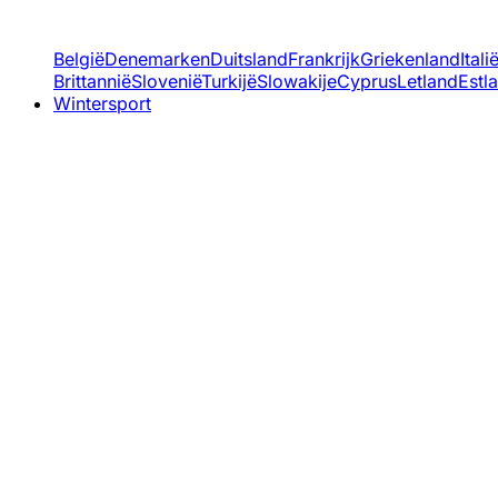
België
Denemarken
Duitsland
Frankrijk
Griekenland
Itali
Brittannië
Slovenië
Turkijë
Slowakije
Cyprus
Letland
Estl
Wintersport