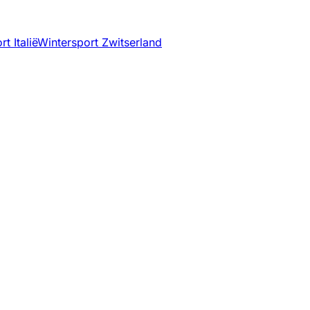
t Italië
Wintersport Zwitserland