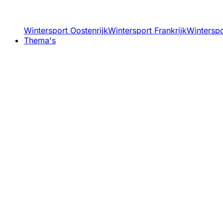
Wintersport Oostenrijk
Wintersport Frankrijk
Winterspor
Thema's