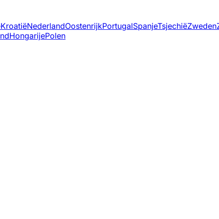
ë
Kroatië
Nederland
Oostenrijk
Portugal
Spanje
Tsjechië
Zweden
and
Hongarije
Polen